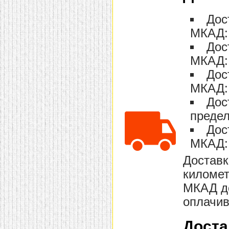
домашнем использовании.
Эта мебель имеет
Дос
некоторые преимущества
перед той же стенкой для
МКАД: 
гостиной, к примеру,
Дос
поскольку она более
легкая и не загромождает
МКАД: 
пространство. В спальне
этот предмет можно
Дос
поставить у изголовья
кровати, чтобы заполнить
МКАД: 
пустующее там
место.
Также стеллажи
Дос
очень часто используют в
предел
качестве разграничителей
комнаты, например, на
Дос
рабочую зону и
пространство для отдыха.
МКАД: 
Особенно это актуально
для однокомнатных
Доставк
квартир.
километ
МКАД до
оплачив
Доста