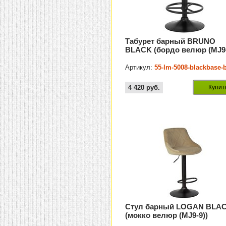
Табурет барный BRUNO
BLACK (бордо велюр (MJ9-
Артикул:
55-lm-5008-blackbase-
4 420
руб.
Купит
Стул барный LOGAN BLA
(мокко велюр (MJ9-9))