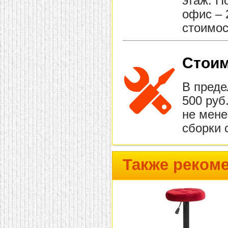
этаж. П
офис – 
стоимос
Стоим
В преде
500 руб
не мене
сборки 
Также реком