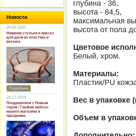
глубина - 36,
высота - 84,5,
Новости
максимальная выс
28-05-2025
высота от пола д
Новинки стульев и кресел
для дачи из пластика и
ротанга
Цветовое испол
Белый, хром.
Материалы:
Пластик/PU кожза
Подробнее
Интернет-магазин "Кровать
и диван" представляет
28-12-2024
Вес в упаковке (к
новинки стульев и кресел
Поздравляем с Новым
для дачи. В ассортименте
годом ! График работы
представлены как
нашего магазина в
бюджетные модели из
Объем в упаковк
праздники.
пластика для дачи, так и
кресла для загородных
домов из натурального и
искусственного ротанга.
Дополнительно: