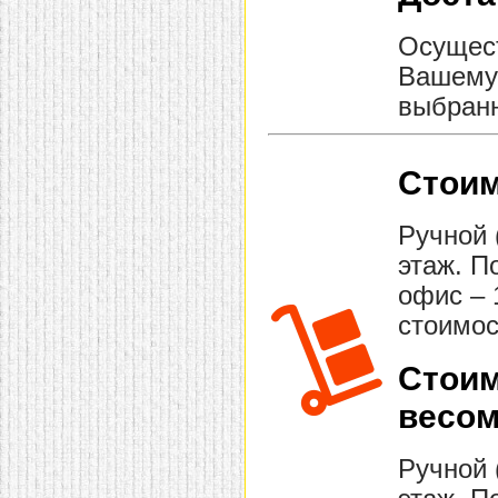
Осущест
Вашему 
выбранн
Стоим
Ручной 
этаж. П
офис – 
стоимос
Стоим
весом
Ручной 