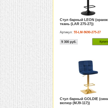
Стул барный LEON (оранж
ткань (LAR 275-27))
Артикул:
55-LM-9690-275-27
9 300
руб.
Купит
Стул барный GOLDIE (син
велюр (MJ9-117))