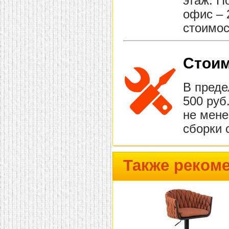
этаж. П
офис – 
стоимос
Стоим
В преде
500 руб
не мене
сборки 
Также реком