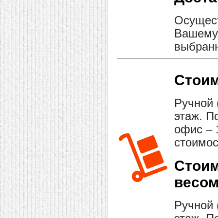
Осущест
Вашему 
выбранн
Стоим
Ручной 
этаж. П
офис – 
стоимос
Стоим
весом
Ручной 