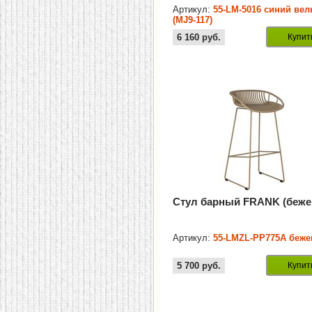
Артикул:
55-LM-5016 синий ве
(MJ9-117)
6 160
руб.
Купит
Стул барный FRANK (беж
Артикул:
55-LMZL-PP775A беж
5 700
руб.
Купит