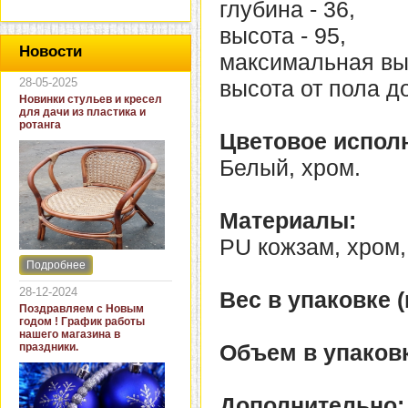
глубина - 36,
высота - 95,
Новости
максимальная выс
28-05-2025
высота от пола д
Новинки стульев и кресел
для дачи из пластика и
ротанга
Цветовое испол
Белый, хром.
Материалы:
PU кожзам, хром,
Подробнее
Интернет-магазин "Кровать
и диван" представляет
28-12-2024
Вес в упаковке (к
новинки стульев и кресел
Поздравляем с Новым
для дачи. В ассортименте
годом ! График работы
представлены как
нашего магазина в
бюджетные модели из
Объем в упаковк
праздники.
пластика для дачи, так и
кресла для загородных
домов из натурального и
искусственного ротанга.
Дополнительно: