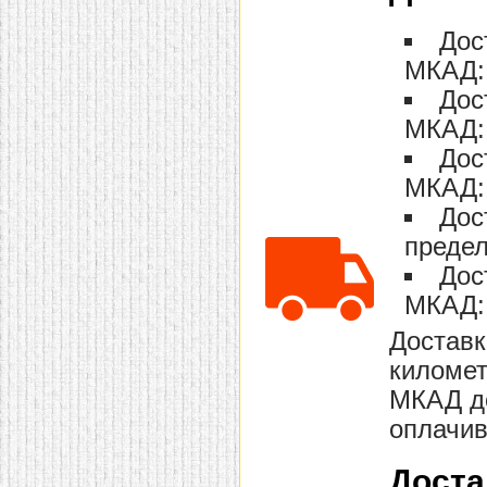
домашнем использовании.
Эта мебель имеет
Дос
некоторые преимущества
перед той же стенкой для
МКАД: 
гостиной, к примеру,
Дос
поскольку она более
легкая и не загромождает
МКАД: 
пространство. В спальне
этот предмет можно
Дос
поставить у изголовья
кровати, чтобы заполнить
МКАД: 
пустующее там
место.
Также стеллажи
Дос
очень часто используют в
предел
качестве разграничителей
комнаты, например, на
Дос
рабочую зону и
пространство для отдыха.
МКАД: 
Особенно это актуально
для однокомнатных
Доставк
квартир.
километ
МКАД до
оплачив
Доста