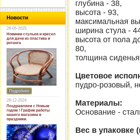
глубина - 38,
высота - 93,
Новости
максимальная выс
28-05-2025
ширина стула - 44
Новинки стульев и кресел
высота от пола д
для дачи из пластика и
ротанга
80,
толщина сиденья 
Цветовое испол
пудро-розовый, н
Подробнее
Интернет-магазин "Кровать
и диван" представляет
28-12-2024
Материалы:
новинки стульев и кресел
Поздравляем с Новым
для дачи. В ассортименте
Основание - стал
годом ! График работы
представлены как
нашего магазина в
бюджетные модели из
праздники.
пластика для дачи, так и
кресла для загородных
Вес в упаковке (к
домов из натурального и
искусственного ротанга.