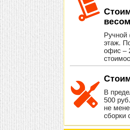
Стоим
весом
Ручной 
этаж. П
офис – 
стоимос
Стоим
В преде
500 руб
не мене
сборки 