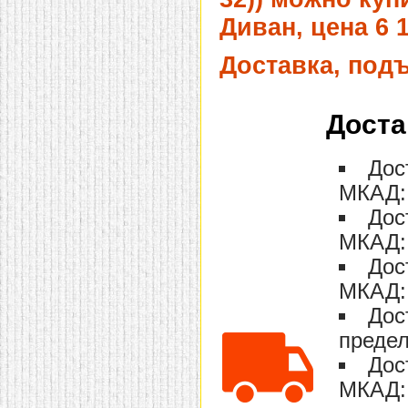
домашнем использовании.
Диван, цена 6 
Эта мебель имеет
некоторые преимущества
перед той же стенкой для
Доставка, под
гостиной, к примеру,
поскольку она более
легкая и не загромождает
пространство. В спальне
Доста
этот предмет можно
поставить у изголовья
кровати, чтобы заполнить
пустующее там
Дос
место.
Также стеллажи
МКАД: 
очень часто используют в
качестве разграничителей
Дос
комнаты, например, на
рабочую зону и
МКАД: 
пространство для отдыха.
Особенно это актуально
Дос
для однокомнатных
квартир.
МКАД: 
Дос
предел
Дос
МКАД: 