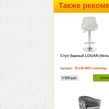
Также реком
Стул барный LOGAN (бел
Артикул:
55-LM-5007-cvet-belyj
4 520
руб.
Купит