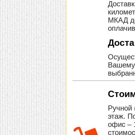
Доставк
километ
МКАД до
оплачив
Доста
Осущест
Вашему 
выбранн
Стоим
Ручной 
этаж. П
офис – 
стоимос