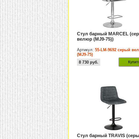
Стул барный MARCEL (се
велюр (MJ9-75))
Артикул:
55-LM-9692 серый ве
(MJ9-75)
8 730
руб.
Купит
Стул барный TRAVIS (сер