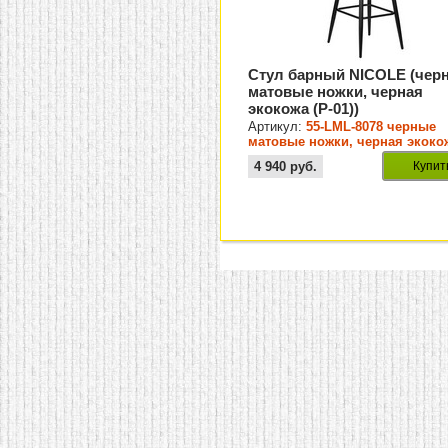
Стул барный NICOLE (чер
матовые ножки, черная
экокожа (P-01))
Артикул:
55-LML-8078 черные
матовые ножки, черная экокож
01)
4 940
руб.
Купит