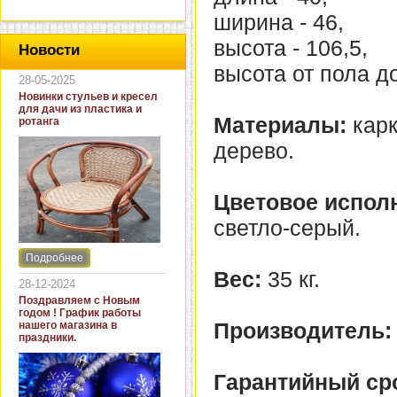
ширина - 46,
высота - 106,5,
Новости
высота от пола до
28-05-2025
Новинки стульев и кресел
для дачи из пластика и
Материалы:
карк
ротанга
дерево.
Цветовое испол
светло-серый.
Подробнее
Интернет-магазин "Кровать
Вес:
35 кг.
и диван" представляет
28-12-2024
новинки стульев и кресел
Поздравляем с Новым
для дачи. В ассортименте
годом ! График работы
представлены как
Производитель:
нашего магазина в
бюджетные модели из
праздники.
пластика для дачи, так и
кресла для загородных
домов из натурального и
Гарантийный ср
искусственного ротанга.