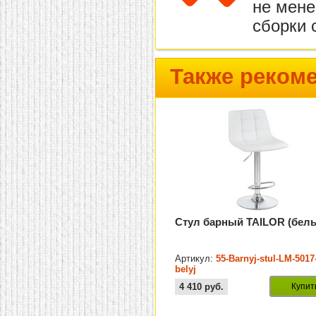
не мене
сборки 
Также реком
Стул барный TAILOR (бел
Артикул:
55-Barnyj-stul-LM-5017
belyj
4 410
руб.
Купит