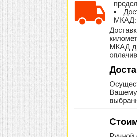
предел
домашнем использовании.
Эта мебель имеет
Дос
некоторые преимущества
перед той же стенкой для
МКАД: 
гостиной, к примеру,
поскольку она более
Доставк
легкая и не загромождает
пространство. В спальне
километ
этот предмет можно
МКАД до
поставить у изголовья
кровати, чтобы заполнить
оплачив
пустующее там
место.
Также стеллажи
очень часто используют в
Доста
качестве разграничителей
комнаты, например, на
рабочую зону и
пространство для отдыха.
Осущест
Особенно это актуально
Вашему 
для однокомнатных
квартир.
выбранн
Стоим
Ручной 