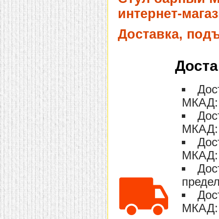
домашнем использовании.
интернет-магаз
Эта мебель имеет
некоторые преимущества
перед той же стенкой для
Доставка, под
гостиной, к примеру,
поскольку она более
легкая и не загромождает
пространство. В спальне
Доста
этот предмет можно
поставить у изголовья
кровати, чтобы заполнить
Дос
пустующее там
место.
Также стеллажи
МКАД: 
очень часто используют в
качестве разграничителей
Дос
комнаты, например, на
рабочую зону и
МКАД: 
пространство для отдыха.
Особенно это актуально
Дос
для однокомнатных
МКАД: 
квартир.
Дос
предел
Дос
МКАД: 