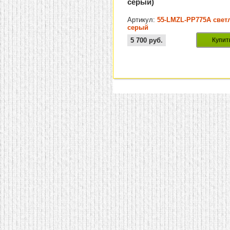
серый)
Артикул:
55-LMZL-PP775A свет
серый
5 700
руб.
Купит