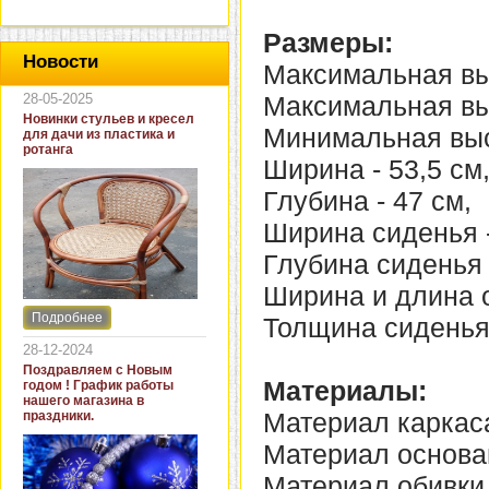
Размеры:
Новости
Максимальная выс
28-05-2025
Максимальная выс
Новинки стульев и кресел
Минимальная высо
для дачи из пластика и
ротанга
Ширина - 53,5 см
Глубина - 47 см,
Ширина сиденья -
Глубина сиденья 
Ширина и длина о
Подробнее
Толщина сиденья 
Интернет-магазин "Кровать
и диван" представляет
28-12-2024
новинки стульев и кресел
Поздравляем с Новым
для дачи. В ассортименте
Материалы:
годом ! График работы
представлены как
нашего магазина в
бюджетные модели из
Материал каркаса
праздники.
пластика для дачи, так и
кресла для загородных
Материал основан
домов из натурального и
искусственного ротанга.
Материал обивки 