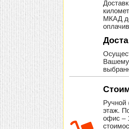
Доставк
километ
МКАД до
оплачив
Доста
Осущест
Вашему 
выбранн
Стоим
Ручной 
этаж. П
офис – 
стоимос