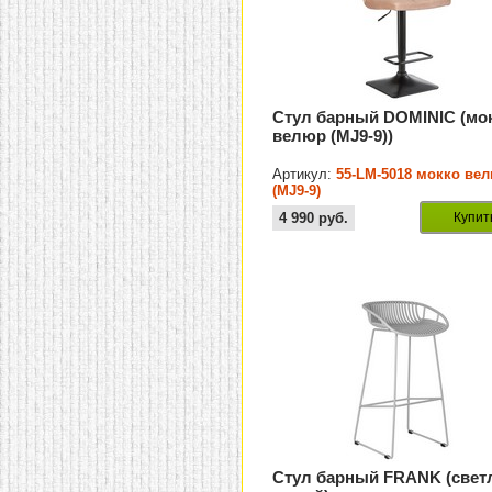
Стул барный DOMINIC (мо
велюр (MJ9-9))
Артикул:
55-LM-5018 мокко ве
(MJ9-9)
4 990
руб.
Купит
Стул барный FRANK (свет