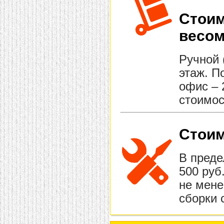
Стоим
весом
Ручной 
этаж. П
офис – 
стоимос
Стоим
В преде
500 руб
не мене
сборки 