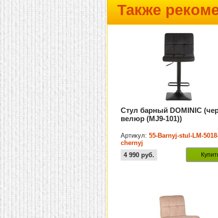
Также реком
Стул барный DOMINIC (че
велюр (MJ9-101))
Артикул:
55-Barnyj-stul-LM-5018
chernyj
4 990
руб.
Купит