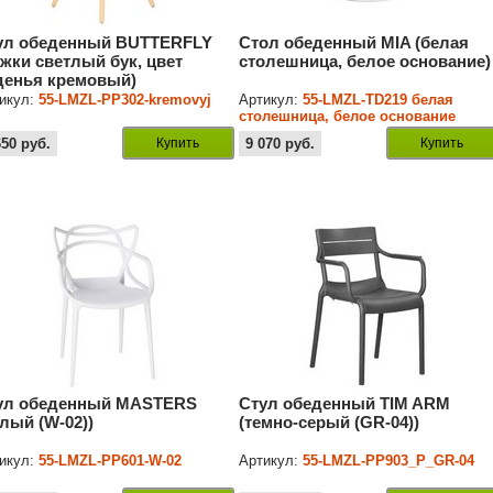
ул обеденный BUTTERFLY
Стол обеденный MIA (белая
ожки светлый бук, цвет
столешница, белое основание)
денья кремовый)
икул:
55-LMZL-PP302-kremovyj
Артикул:
55-LMZL-TD219 белая
столешница, белое основание
650
руб.
Купить
9 070
руб.
Купить
ул обеденный MASTERS
Стул обеденный TIM ARM
елый (W-02))
(темно-серый (GR-04))
икул:
55-LMZL-PP601-W-02
Артикул:
55-LMZL-PP903_P_GR-04