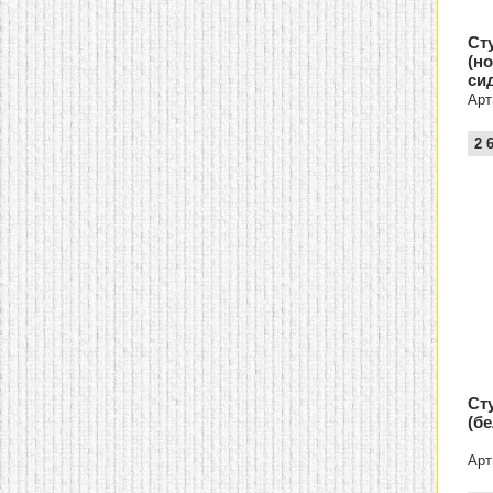
Ст
(н
си
Арт
2 
Ст
(б
Арт