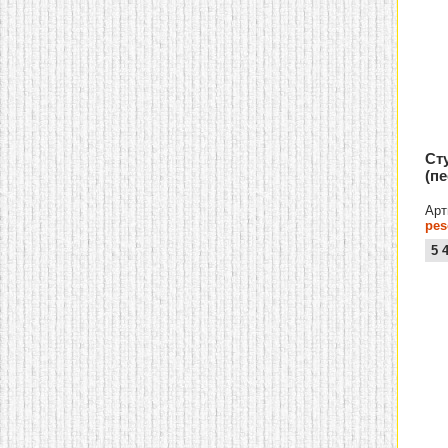
домашнем использовании.
Эта мебель имеет
некоторые преимущества
перед той же стенкой для
гостиной, к примеру,
поскольку она более
легкая и не загромождает
пространство. В спальне
этот предмет можно
поставить у изголовья
Ст
кровати, чтобы заполнить
(п
пустующее там
место.
Также стеллажи
очень часто используют в
Арт
качестве разграничителей
pes
комнаты, например, на
5 
рабочую зону и
пространство для отдыха.
Особенно это актуально
для однокомнатных
квартир.