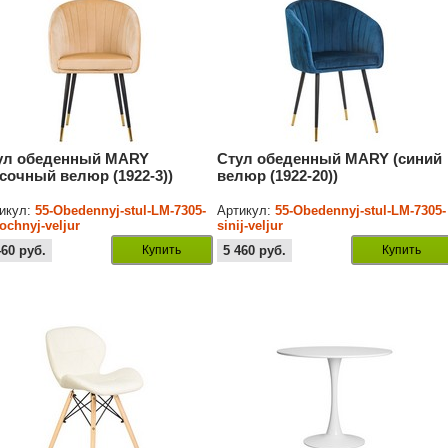
ул обеденный MARY
Стул обеденный MARY (синий
есочный велюр (1922-3))
велюр (1922-20))
икул:
55-Obedennyj-stul-LM-7305-
Артикул:
55-Obedennyj-stul-LM-7305-
ochnyj-veljur
sinij-veljur
460
руб.
Купить
5 460
руб.
Купить