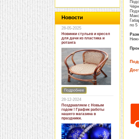
Подс
Чёрн
Подх
Макс
Новости
Габа
по 5 
28-05-2025
Новинки стульев и кресел
Раз
для дачи из пластика и
Нижн
ротанга
Про
Под
Дос
Подробнее
Интернет-магазин "Кровать
и диван" представляет
28-12-2024
новинки стульев и кресел
Поздравляем с Новым
для дачи. В ассортименте
годом ! График работы
представлены как
нашего магазина в
бюджетные модели из
праздники.
пластика для дачи, так и
кресла для загородных
домов из натурального и
искусственного ротанга.