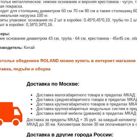
толье металлическое: нижнее основание и верхняя крестовина - чугун, т
ая покраска.
одит для столешниц диаметром 60 см 70 см 80 см а также столешниц 60
имальная нагрузка 100 кг.
риты упаковки: основания по 2 шт в коробке: 0,45*0,45*0,10, трубы по 1 ш
шт в коробке: 0,34*0,34*0,16.
меры:
ее основание диаметром 43 см, труба - 64 см, крестовина - 45х45 см, об
изводитель:
Китай
столье обеденное ROLAND можно купить в интернет-магазине К
тавка, подъём и сборка
Доставка по Москве:
Доставка малогабаритного товара в пределах МКАД: 
Доставка среднегабаритного товара в пределах МКАД
Доставка крупногабаритного товаров в пределах МКА
Доставка крупногабаритных модульных систем в пре
Доставка мягкой мебели (диванов) в пределах МКАД:
Доставка за пределы МКАД + 35 руб. за каждый километр 
МКАД до 30 км. Километраж более 30 км оплачивается в об
Доставка в другие города России: