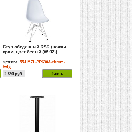
Стул обеденный DSR (ножки
хром, цвет белый (W-02))
Артикул:
55-LMZL-PP638A-chrom-
belyj
2 890
руб.
Купить