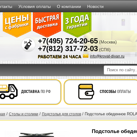
нтакты
Условия оплаты
О компании
Новости
+7(495) 724-20-65
(Москва)
+7(812) 317-72-03
(СПб)
РАБОТАЕМ 24 ЧАСА
info@krovat-divan.ru
ДОСТАВКА
ПО РФ
СПОСОБЫ
ОПЛАТЫ
/
/
/ Подстолье обеденное ROL
ная
Столы и столики
Подстолья для столов
Подстолье обед