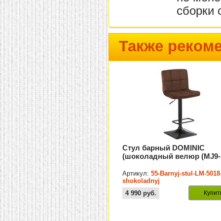
сборки 
Также реком
Стул барный DOMINIC
(шоколадный велюр (MJ9-1
Артикул:
55-Barnyj-stul-LM-5018
shokoladnyj
4 990
руб.
Купит