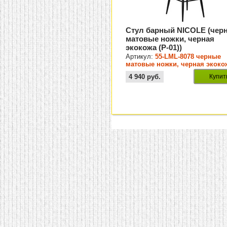
Стул барный NICOLE (чер
матовые ножки, черная
экокожа (P-01))
Артикул:
55-LML-8078 черные
матовые ножки, черная экокож
01)
4 940
руб.
Купит