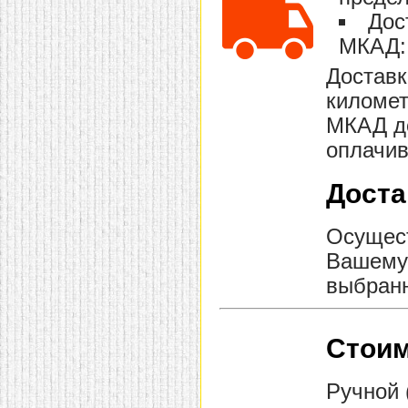
домашнем использовании.
Дос
Эта мебель имеет
некоторые преимущества
МКАД: 
перед той же стенкой для
гостиной, к примеру,
Доставк
поскольку она более
легкая и не загромождает
километ
пространство. В спальне
МКАД до
этот предмет можно
поставить у изголовья
оплачив
кровати, чтобы заполнить
пустующее там
место.
Также стеллажи
Доста
очень часто используют в
качестве разграничителей
комнаты, например, на
рабочую зону и
Осущест
пространство для отдыха.
Вашему 
Особенно это актуально
для однокомнатных
выбранн
квартир.
Стоим
Ручной 