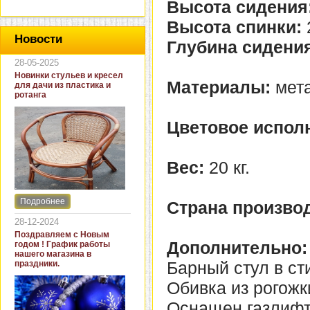
Высота сидения
Высота спинки:
Новости
Глубина сидени
28-05-2025
Новинки стульев и кресел
Материалы:
мета
для дачи из пластика и
ротанга
Цветовое испол
Вес:
20 кг.
Подробнее
Страна производ
Интернет-магазин "Кровать
и диван" представляет
28-12-2024
новинки стульев и кресел
Поздравляем с Новым
для дачи. В ассортименте
Дополнительно:
годом ! График работы
представлены как
нашего магазина в
бюджетные модели из
Барный стул в ст
праздники.
пластика для дачи, так и
кресла для загородных
Обивка из рогожк
домов из натурального и
искусственного ротанга.
Оснащен газлифт