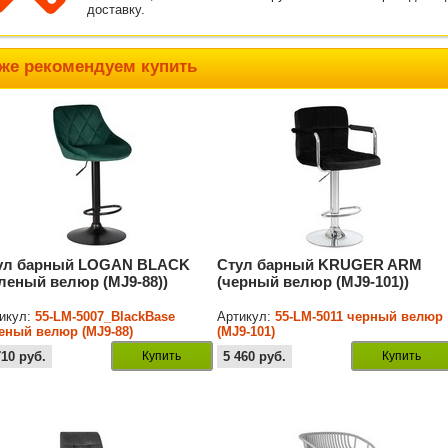
доставку.
же рекомендуем купить
ул барный LOGAN BLACK
Стул барный KRUGER ARM
еленый велюр (MJ9-88))
(черный велюр (MJ9-101))
икул:
55-LM-5007_BlackBase
Артикул:
55-LM-5011 черный велюр
еный велюр (MJ9-88)
(MJ9-101)
710
руб.
Купить
5 460
руб.
Купить