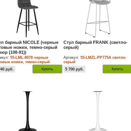
ул барный NICOLE (черные
Стул барный FRANK (светло-
товые ножки, темно-серый
серый)
люр (108-91))
икул:
55-LML-8078 черные
Артикул:
55-LMZL-PP775A светло-
овые ножки, темно-серый
серый
юр (108-91)
940
руб.
Купить
5 700
руб.
Купить