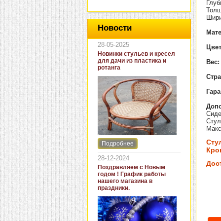
Глуб
Толщ
Шири
Новости
Мат
28-05-2025
Цвет
Новинки стульев и кресел
для дачи из пластика и
Вес:
ротанга
Стра
Гара
Доп
Сиде
Стул
Макс
Сту
Подробнее
Интернет-магазин "Кровать
Кров
и диван" представляет
28-12-2024
новинки стульев и кресел
Дос
Поздравляем с Новым
для дачи. В ассортименте
годом ! График работы
представлены как
нашего магазина в
бюджетные модели из
праздники.
пластика для дачи, так и
кресла для загородных
домов из натурального и
искусственного ротанга.