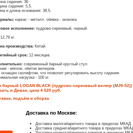
ина сидения: 36.
ина сидения: 5,5.
на и длина основания: 38,5.
ериалы:
каркас - металл, обивка - экокожа.
овое исполнение:
пудрово-сиреневый, черный.
12,79 кг.
на производства:
Китай.
нтийный срок:
12 месяцев.
олнительно:
современный барный круглый стул.
ние - мягкое, обитое велюром.
 оснащен газлифтом, что позволит регулировать высоту сидения.
имальная нагрузка - 100 кг.
л барный LOGAN BLACK (пудрово-сиреневый велюр (MJ9-52)) 
ать и Диван, цена 4 520 руб.
тавка, подъём и сборка
Доставка по Москве:
Доставка малогабаритного товара в пределах МКАД: 
Доставка среднегабаритного товара в пределах МКАД
Доставка крупногабаритного товаров в пределах МКА