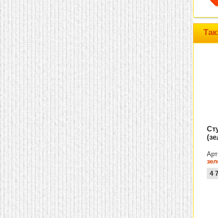
домашнем использовании.
Эта мебель имеет
некоторые преимущества
перед той же стенкой для
Так
гостиной, к примеру,
поскольку она более
легкая и не загромождает
пространство. В спальне
этот предмет можно
поставить у изголовья
кровати, чтобы заполнить
пустующее там
место.
Также стеллажи
очень часто используют в
качестве разграничителей
комнаты, например, на
рабочую зону и
Ст
пространство для отдыха.
(з
Особенно это актуально
для однокомнатных
квартир.
Арт
зел
4 