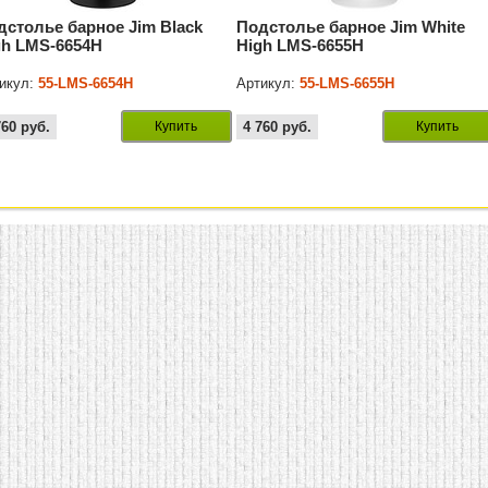
дстолье барное Jim Black
Подстолье барное Jim White
gh LMS-6654H
High LMS-6655H
икул:
55-LMS-6654H
Артикул:
55-LMS-6655H
760
руб.
Купить
4 760
руб.
Купить