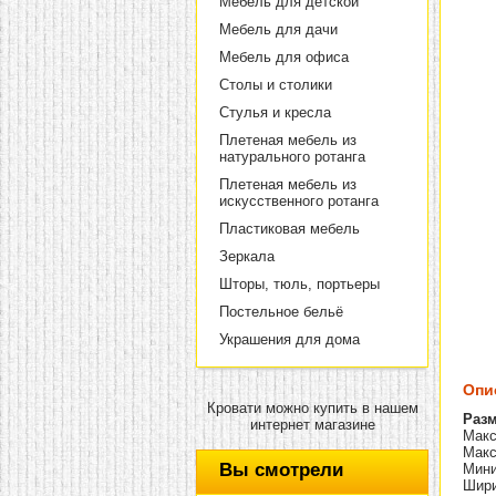
Мебель для детской
Мебель для дачи
Мебель для офиса
Столы и столики
Стулья и кресла
Плетеная мебель из
натурального ротанга
Плетеная мебель из
искусственного ротанга
Пластиковая мебель
Зеркала
Шторы, тюль, портьеры
Постельное бельё
Украшения для дома
Опи
Кровати можно купить в нашем
Разм
интернет магазине
Макс
Макс
Вы смотрели
Мини
Шири