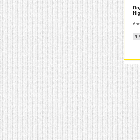
По
Hi
Арт
4 