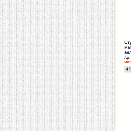
Ст
ма
ве
Арт
мат
вел
4 