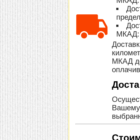
МКАД: 
домашнем использовании.
Дос
Эта мебель имеет
некоторые преимущества
предел
перед той же стенкой для
гостиной, к примеру,
Дос
поскольку она более
МКАД: 
легкая и не загромождает
пространство. В спальне
этот предмет можно
Доставк
поставить у изголовья
километ
кровати, чтобы заполнить
пустующее там
МКАД до
место.
Также стеллажи
очень часто используют в
оплачив
качестве разграничителей
комнаты, например, на
рабочую зону и
Доста
пространство для отдыха.
Особенно это актуально
для однокомнатных
Осущест
квартир.
Вашему 
выбранн
Стоим