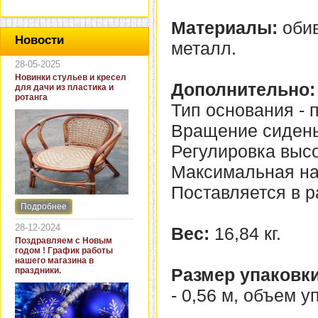
Материалы:
обив
Новости
металл.
28-05-2025
Новинки стульев и кресел
Дополнительно:
для дачи из пластика и
ротанга
Тип основания - 
Вращение сиденья
Регулировка высо
Максимальная нагр
Поставляется в р
Подробнее
Интернет-магазин "Кровать
и диван" представляет
28-12-2024
Вес:
16,84 кг.
новинки стульев и кресел
Поздравляем с Новым
для дачи. В ассортименте
годом ! График работы
представлены как
нашего магазина в
бюджетные модели из
Размер упаковки
праздники.
пластика для дачи, так и
кресла для загородных
- 0,56 м, объем у
домов из натурального и
искусственного ротанга.