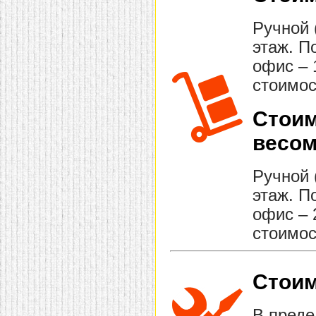
Ручной 
этаж. П
офис – 
стоимос
Стоим
весом
Ручной 
этаж. П
офис – 
стоимос
Стоим
В преде