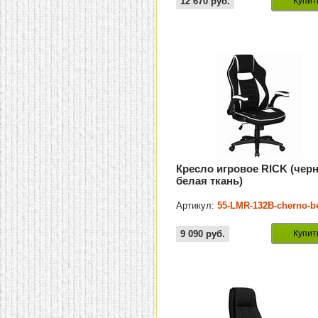
12 670
руб.
Купит
Кресло игровое RICK (черн
белая ткань)
Артикул:
55-LMR-132B-cherno-be
9 090
руб.
Купит