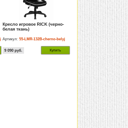
Кресло игровое RICK (черно-
белая ткань)
j
Артикул:
55-LMR-132B-cherno-belyj
9 090
руб.
Купить