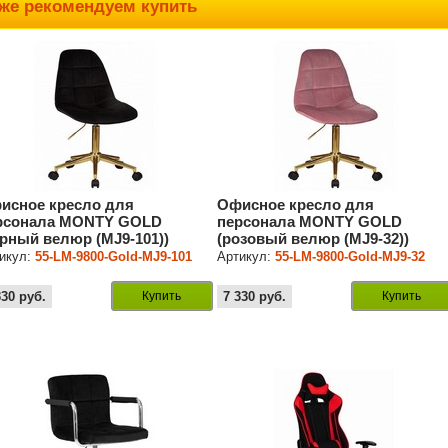
же рекомендуем купить
исное кресло для
Офисное кресло для
рсонала MONTY GOLD
персонала MONTY GOLD
ерный велюр (MJ9-101))
(розовый велюр (MJ9-32))
икул:
55-LM-9800-Gold-MJ9-101
Артикул:
55-LM-9800-Gold-MJ9-32
330
руб.
Купить
7 330
руб.
Купить