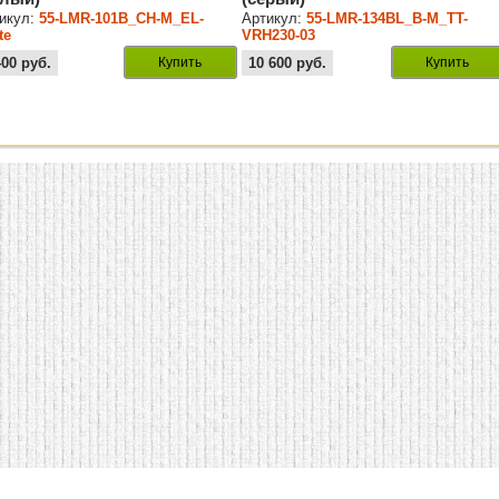
икул:
55-LMR-101B_CH-M_EL-
Артикул:
55-LMR-134BL_B-M_TT-
te
VRH230-03
400
руб.
Купить
10 600
руб.
Купить