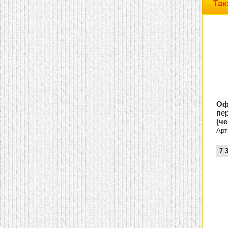
Так
домашнем использовании.
Эта мебель имеет
некоторые преимущества
перед той же стенкой для
гостиной, к примеру,
поскольку она более
легкая и не загромождает
пространство. В спальне
этот предмет можно
поставить у изголовья
кровати, чтобы заполнить
пустующее там
место.
Также стеллажи
Оф
очень часто используют в
пе
качестве разграничителей
(ч
комнаты, например, на
рабочую зону и
Арт
пространство для отдыха.
Особенно это актуально
7 
для однокомнатных
квартир.