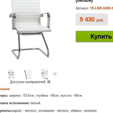
(белый)
Артикул:
55-LMR-102N 
9 430
руб.
Купить
Доступно изображений:
11
сание
меры:
ширина - 53,5см, глубина - 60см, высота - 88см.
овое исполнение:
белый.
ериалы:
каркас - металл, основание - металл, обивка - экокожа.