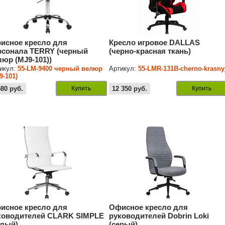
исное кресло для
Кресло игровое DALLAS
рсонала TERRY (черный
(черно-красная ткань)
люр (MJ9-101))
икул:
55-LM-9400 черный велюр
Артикул:
55-LMR-131B-cherno-krasny
9-101)
580
руб.
Купить
12 350
руб.
Купить
исное кресло для
Офисное кресло для
ководителей CLARK SIMPLE
руководителей Dobrin Loki
елый)
(серый)