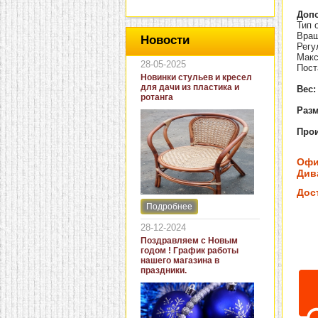
Доп
Тип 
Вращ
Новости
Регу
Макс
28-05-2025
Пост
Новинки стульев и кресел
для дачи из пластика и
Вес:
ротанга
Разм
Прои
Офи
Дива
Дос
Подробнее
Интернет-магазин "Кровать
и диван" представляет
28-12-2024
новинки стульев и кресел
Поздравляем с Новым
для дачи. В ассортименте
годом ! График работы
представлены как
нашего магазина в
бюджетные модели из
праздники.
пластика для дачи, так и
кресла для загородных
домов из натурального и
искусственного ротанга.