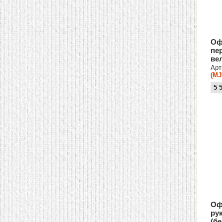
Оф
пе
ве
Арт
(MJ
5 
Оф
ру
(б