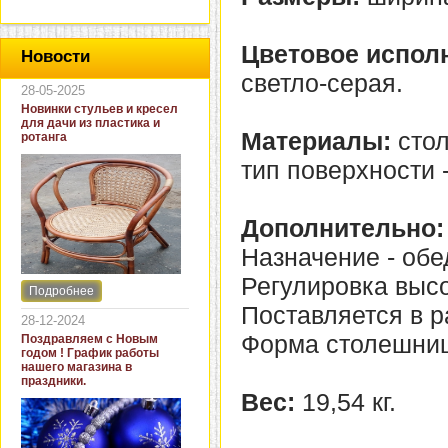
Цветовое испол
Новости
светло-серая.
28-05-2025
Новинки стульев и кресел
для дачи из пластика и
Материалы:
сто
ротанга
тип поверхности 
Дополнительно:
Назначение - об
Регулировка высот
Подробнее
Интернет-магазин "Кровать
Поставляется в р
и диван" представляет
28-12-2024
новинки стульев и кресел
Форма столешниц
Поздравляем с Новым
для дачи. В ассортименте
годом ! График работы
представлены как
нашего магазина в
бюджетные модели из
праздники.
пластика для дачи, так и
Вес:
19,54 кг.
кресла для загородных
домов из натурального и
искусственного ротанга.