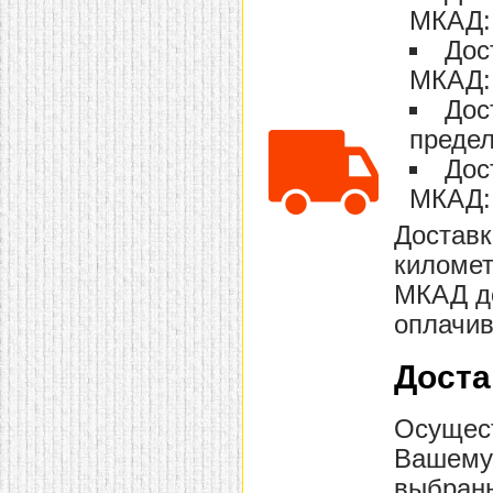
МКАД: 
домашнем использовании.
Эта мебель имеет
Дос
некоторые преимущества
перед той же стенкой для
МКАД: 
гостиной, к примеру,
поскольку она более
Дос
легкая и не загромождает
пространство. В спальне
предел
этот предмет можно
Дос
поставить у изголовья
кровати, чтобы заполнить
МКАД: 
пустующее там
место.
Также стеллажи
Доставк
очень часто используют в
качестве разграничителей
километ
комнаты, например, на
рабочую зону и
МКАД до
пространство для отдыха.
Особенно это актуально
оплачив
для однокомнатных
квартир.
Доста
Осущест
Вашему 
выбранн