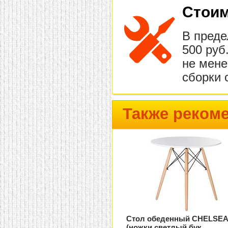
Стоим
В преде
500 руб
не мене
сборки 
Также реком
Стол обеденный CHELSEA
(ножки светлый бук,