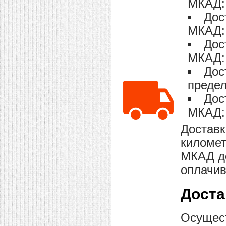
МКАД: 
домашнем использовании.
Дос
Эта мебель имеет
некоторые преимущества
МКАД: 
перед той же стенкой для
гостиной, к примеру,
Дос
поскольку она более
легкая и не загромождает
МКАД: 
пространство. В спальне
этот предмет можно
Дос
поставить у изголовья
предел
кровати, чтобы заполнить
пустующее там
Дос
место.
Также стеллажи
очень часто используют в
МКАД: 
качестве разграничителей
комнаты, например, на
Доставк
рабочую зону и
пространство для отдыха.
километ
Особенно это актуально
для однокомнатных
МКАД до
квартир.
оплачив
Доста
Осущест