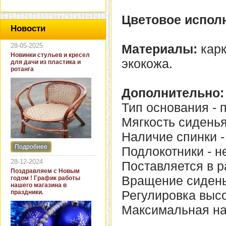
Цветовое испол
Новости
28-05-2025
Материалы:
карк
Новинки стульев и кресел
экокожа.
для дачи из пластика и
ротанга
Дополнительно:
Тип основания - 
Мягкость сиденья
Наличие спинки - 
Подробнее
Подлокотники - не
Интернет-магазин "Кровать
и диван" представляет
28-12-2024
Поставляется в р
новинки стульев и кресел
Поздравляем с Новым
для дачи. В ассортименте
Вращение сиденья
годом ! График работы
представлены как
нашего магазина в
бюджетные модели из
Регулировка высо
праздники.
пластика для дачи, так и
кресла для загородных
Максимальная нагр
домов из натурального и
искусственного ротанга.