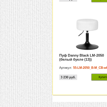
Пуф Danny Black LM-2050
(белый букле (13))
Артикул:
55-LM-2050_B-M_CB-wh
3 230
руб.
Купит