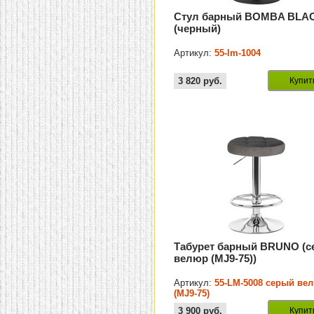
Стул барный BOMBA BLA
(черный)
Артикул:
55-lm-1004
3 820
руб.
Купит
Табурет барный BRUNO (
велюр (MJ9-75))
Артикул:
55-LM-5008 серый ве
(MJ9-75)
3 900
руб.
Купит