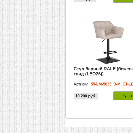
Стул барный RALF (беже
твид (LEO26))
Артикул:
55-LM-5033_B-M_CT-L
10 200
руб.
Купит