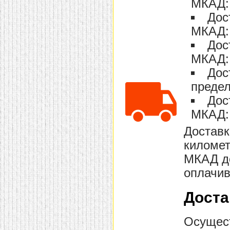
МКАД: 
домашнем использовании.
Дос
Эта мебель имеет
некоторые преимущества
МКАД: 
перед той же стенкой для
гостиной, к примеру,
Дос
поскольку она более
легкая и не загромождает
МКАД: 
пространство. В спальне
этот предмет можно
Дос
поставить у изголовья
предел
кровати, чтобы заполнить
пустующее там
Дос
место.
Также стеллажи
очень часто используют в
МКАД: 
качестве разграничителей
комнаты, например, на
Доставк
рабочую зону и
пространство для отдыха.
километ
Особенно это актуально
для однокомнатных
МКАД до
квартир.
оплачив
Доста
Осущест