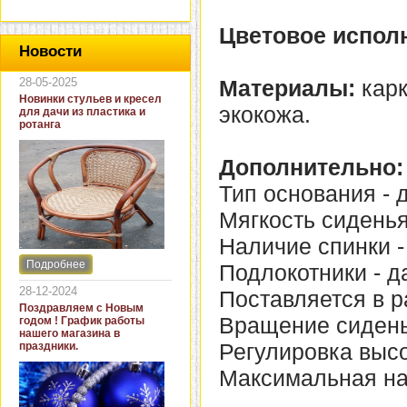
Цветовое испол
Новости
28-05-2025
Материалы:
карк
Новинки стульев и кресел
экокожа.
для дачи из пластика и
ротанга
Дополнительно:
Тип основания - д
Мягкость сиденья
Наличие спинки -
Подробнее
Подлокотники - д
Интернет-магазин "Кровать
и диван" представляет
28-12-2024
Поставляется в р
новинки стульев и кресел
Поздравляем с Новым
для дачи. В ассортименте
Вращение сиденья
годом ! График работы
представлены как
нашего магазина в
бюджетные модели из
Регулировка высо
праздники.
пластика для дачи, так и
кресла для загородных
Максимальная нагр
домов из натурального и
искусственного ротанга.