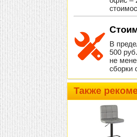
офис – 
стоимос
Стоим
В преде
500 руб
не мене
сборки 
Также реком