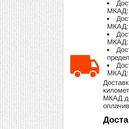
Дос
домашнем использовании.
Эта мебель имеет
МКАД: 
некоторые преимущества
перед той же стенкой для
Дос
гостиной, к примеру,
МКАД: 
поскольку она более
легкая и не загромождает
Дос
пространство. В спальне
этот предмет можно
МКАД: 
поставить у изголовья
кровати, чтобы заполнить
Дос
пустующее там
место.
Также стеллажи
предел
очень часто используют в
Дос
качестве разграничителей
комнаты, например, на
МКАД: 
рабочую зону и
пространство для отдыха.
Доставк
Особенно это актуально
для однокомнатных
километ
квартир.
МКАД до
оплачив
Доста