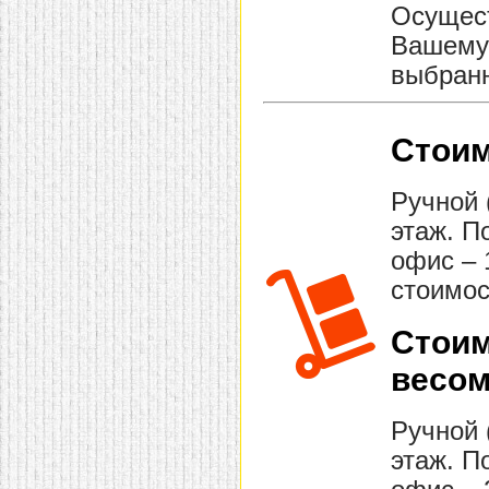
Осущест
Вашему 
выбранн
Стоим
Ручной 
этаж. П
офис – 
стоимос
Стоим
весом
Ручной 
этаж. П