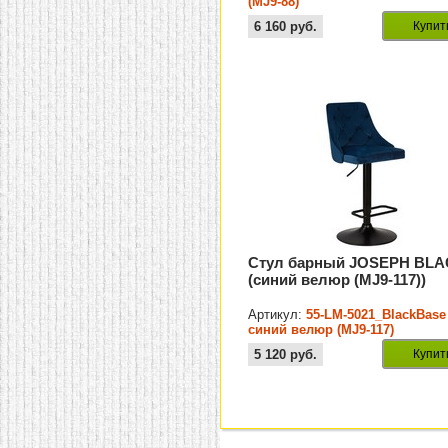
(MJ9-88)
6 160
руб.
Купит
Стул барный JOSEPH BL
(синий велюр (MJ9-117))
Артикул:
55-LM-5021_BlackBase
синий велюр (MJ9-117)
5 120
руб.
Купит