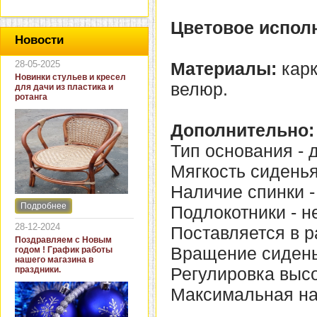
Цветовое испол
Новости
28-05-2025
Материалы:
карк
Новинки стульев и кресел
велюр.
для дачи из пластика и
ротанга
Дополнительно:
Тип основания - д
Мягкость сиденья
Наличие спинки -
Подробнее
Подлокотники - не
Интернет-магазин "Кровать
и диван" представляет
28-12-2024
Поставляется в р
новинки стульев и кресел
Поздравляем с Новым
для дачи. В ассортименте
Вращение сиденья
годом ! График работы
представлены как
нашего магазина в
бюджетные модели из
Регулировка высо
праздники.
пластика для дачи, так и
кресла для загородных
Максимальная нагр
домов из натурального и
искусственного ротанга.