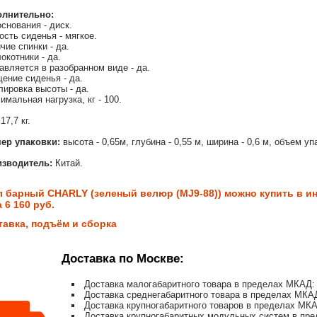
олнительно:
основания - диск.
ость сиденья - мягкое.
чие спинки - да.
окотники - да.
авляется в разобранном виде - да.
ение сиденья - да.
лировка высоты - да.
имальная нагрузка, кг - 100.
17,7 кг.
ер упаковки:
высота - 0,65м, глубина - 0,55 м, ширина - 0,6 м, объем упа
зводитель:
Китай.
л барный CHARLY (зеленый велюр (MJ9-88)) можно купить в ин
 6 160 руб.
тавка, подъём и сборка
Доставка по Москве:
Доставка малогабаритного товара в пределах МКАД: 
Доставка среднегабаритного товара в пределах МКАД
Доставка крупногабаритного товаров в пределах МКА
Доставка крупногабаритных модульных систем в пре