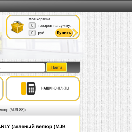
Моя корзина
0
товаров на сумму:
0
руб..
НАШИ
КОНТАКТЫ
люр (MJ9-88))
RLY (зеленый велюр (MJ9-