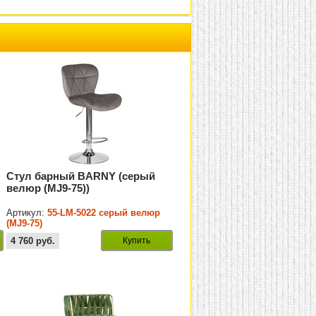
Стул барный BARNY (серый
велюр (MJ9-75))
Артикул:
55-LM-5022 серый велюр
(MJ9-75)
4 760
руб.
Купить