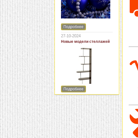
Преимуществом
пластиковых стульев
является доступная
стоимость и простота
ухода. Кресла из
Подробнее
искусственного ротанга на
Обращаем Ваше внимание
металлическом каркасе
на изменения режима
27-10-2024
пользуются большой
работы в праздничные дни.
Новые модели стеллажей
популярностью из-за
высокой прочности и
соотношения цены и
качества. Еще одной
разновидностью мебели
является комбинированный
ротанг (плетение из
искусственного, каркас из
натурального).
Подробнее
Стеллажи не имеют
дверец и потому вам
всегда обеспечен
свободный доступ к их
содержимому. Без этой
мебели невозможно
представить библиотеки,
кладовые, гардеробные
комнаты, офисы, а в
последнее время они
стали популярны и в