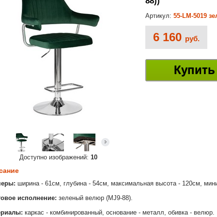
88))
Артикул:
55-LM-5019 з
6 160
руб.
Купить
Доступно изображений:
10
сание
меры:
ширина - 61см, глубина - 54см, максимальная высота - 120см, мин
овое исполнение:
зеленый велюр (MJ9-88).
ериалы:
каркас - комбинированный, основание - металл, обивка - велюр.