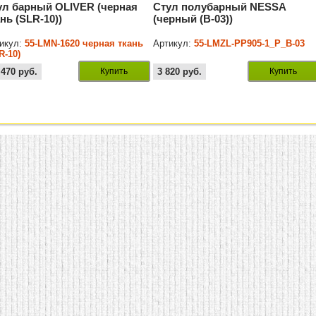
ул барный OLIVER (черная
Стул полубарный NESSA
нь (SLR-10))
(черный (B-03))
икул:
55-LMN-1620 черная ткань
Артикул:
55-LMZL-PP905-1_P_B-03
R-10)
 470
руб.
Купить
3 820
руб.
Купить