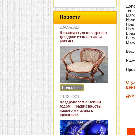
Доп
Тип 
Мягк
Новости
Нали
Подл
28-05-2025
Пост
Новинки стульев и кресел
Вращ
для дачи из пластика и
Регу
ротанга
Макс
Вес:
Разм
Прои
Сту
цена
Подробнее
Интернет-магазин "Кровать
и диван" представляет
Дос
28-12-2024
новинки стульев и кресел
Поздравляем с Новым
для дачи. В ассортименте
годом ! График работы
представлены как
нашего магазина в
бюджетные модели из
праздники.
пластика для дачи, так и
кресла для загородных
домов из натурального и
искусственного ротанга.