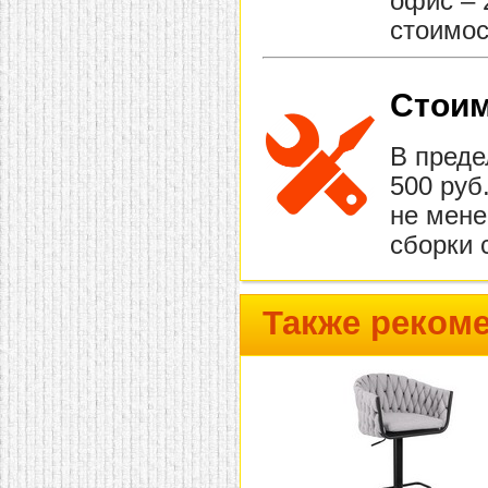
офис – 
стоимос
Стоим
В преде
500 руб
не мене
сборки 
Также реком