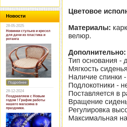
Цветовое испол
Новости
28-05-2025
Материалы:
карк
Новинки стульев и кресел
велюр.
для дачи из пластика и
ротанга
Дополнительно:
Тип основания - д
Мягкость сиденья
Наличие спинки -
Подробнее
Подлокотники - не
Интернет-магазин "Кровать
и диван" представляет
28-12-2024
Поставляется в р
новинки стульев и кресел
Поздравляем с Новым
для дачи. В ассортименте
Вращение сиденья
годом ! График работы
представлены как
нашего магазина в
бюджетные модели из
Регулировка высо
праздники.
пластика для дачи, так и
кресла для загородных
Максимальная нагр
домов из натурального и
искусственного ротанга.