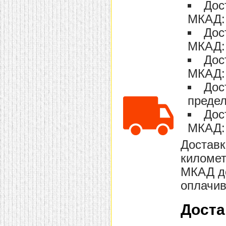
Дос
домашнем использовании.
Эта мебель имеет
МКАД: 
некоторые преимущества
перед той же стенкой для
Дос
гостиной, к примеру,
МКАД: 
поскольку она более
легкая и не загромождает
Дос
пространство. В спальне
этот предмет можно
МКАД: 
поставить у изголовья
кровати, чтобы заполнить
Дос
пустующее там
место.
Также стеллажи
предел
очень часто используют в
Дос
качестве разграничителей
комнаты, например, на
МКАД: 
рабочую зону и
пространство для отдыха.
Доставк
Особенно это актуально
для однокомнатных
километ
квартир.
МКАД до
оплачив
Доста