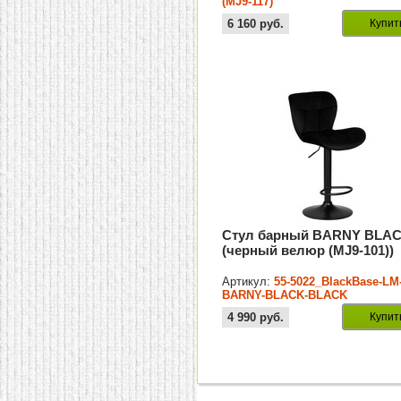
(MJ9-117)
6 160
руб.
Купит
Стул барный BARNY BLA
(черный велюр (MJ9-101))
Артикул:
55-5022_BlackBase-LM
BARNY-BLACK-BLACK
4 990
руб.
Купит