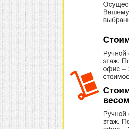
Осущест
Вашему 
выбранн
Стоим
Ручной 
этаж. П
офис – 
стоимос
Стоим
весом
Ручной 
этаж. П