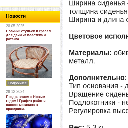
Ширина сиденья - 
толщина сиденья 
Новости
Ширина и длина о
28-05-2025
Новинки стульев и кресел
Цветовое испол
для дачи из пластика и
ротанга
Материалы:
обив
металл.
Дополнительно:
Подробнее
Тип основания - д
Интернет-магазин "Кровать
и диван" представляет
28-12-2024
Вращение сиденья
новинки стульев и кресел
Поздравляем с Новым
для дачи. В ассортименте
Подлокотники - не
годом ! График работы
представлены как
нашего магазина в
бюджетные модели из
Регулировка высо
праздники.
пластика для дачи, так и
кресла для загородных
домов из натурального и
искусственного ротанга.
Вес:
5,3 кг.