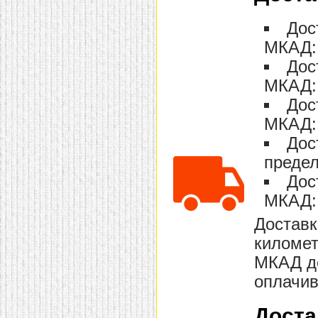
домашнем использовании.
Эта мебель имеет
Дос
некоторые преимущества
перед той же стенкой для
МКАД: 
гостиной, к примеру,
Дос
поскольку она более
легкая и не загромождает
МКАД: 
пространство. В спальне
этот предмет можно
Дос
поставить у изголовья
кровати, чтобы заполнить
МКАД: 
пустующее там
место.
Также стеллажи
Дос
очень часто используют в
предел
качестве разграничителей
комнаты, например, на
Дос
рабочую зону и
пространство для отдыха.
МКАД: 
Особенно это актуально
для однокомнатных
Доставк
квартир.
километ
МКАД до
оплачив
Доста