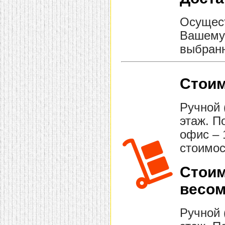
Осущест
Вашему 
выбранн
Стоим
Ручной 
этаж. П
офис – 
стоимос
Стоим
весом
Ручной 