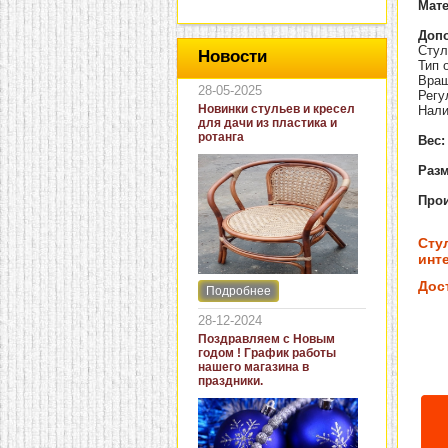
Мат
Доп
Стул
Новости
Тип 
Вращ
28-05-2025
Регу
Новинки стульев и кресел
Нали
для дачи из пластика и
ротанга
Вес:
Разм
Прои
Сту
инте
Дос
Подробнее
Интернет-магазин "Кровать
и диван" представляет
28-12-2024
новинки стульев и кресел
Поздравляем с Новым
для дачи. В ассортименте
годом ! График работы
представлены как
нашего магазина в
бюджетные модели из
праздники.
пластика для дачи, так и
кресла для загородных
домов из натурального и
искусственного ротанга.