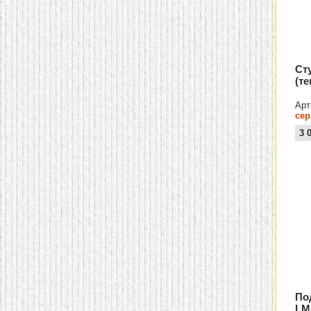
Ст
(т
Арт
се
3 
По
LM