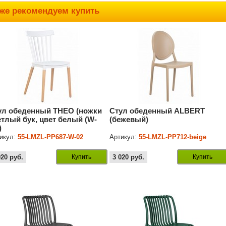
же рекомендуем купить
ул обеденный THEO (ножки
Стул обеденный ALBERT
етлый бук, цвет белый (W-
(бежевый)
)
икул:
55-LMZL-PP687-W-02
Артикул:
55-LMZL-РР712-beige
020
руб.
Купить
3 020
руб.
Купить