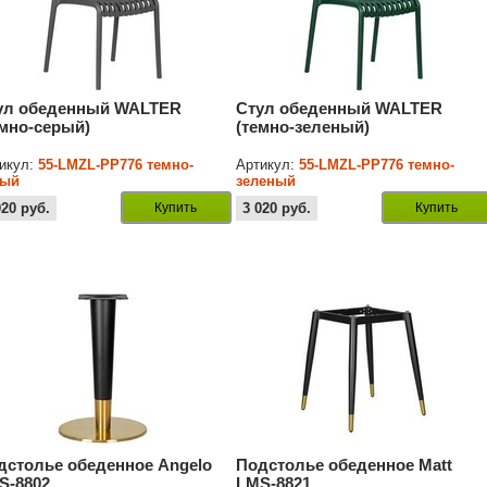
ул обеденный WALTER
Стул обеденный WALTER
емно-серый)
(темно-зеленый)
икул:
55-LMZL-PP776 темно-
Артикул:
55-LMZL-PP776 темно-
рый
зеленый
020
руб.
Купить
3 020
руб.
Купить
дстолье обеденное Angelo
Подстолье обеденное Matt
S-8802
LMS-8821