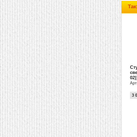
домашнем использовании.
Так
Эта мебель имеет
некоторые преимущества
перед той же стенкой для
гостиной, к примеру,
поскольку она более
легкая и не загромождает
пространство. В спальне
этот предмет можно
поставить у изголовья
кровати, чтобы заполнить
пустующее там
место.
Также стеллажи
очень часто используют в
Ст
качестве разграничителей
св
комнаты, например, на
02)
рабочую зону и
пространство для отдыха.
Арт
Особенно это актуально
для однокомнатных
3 
квартир.