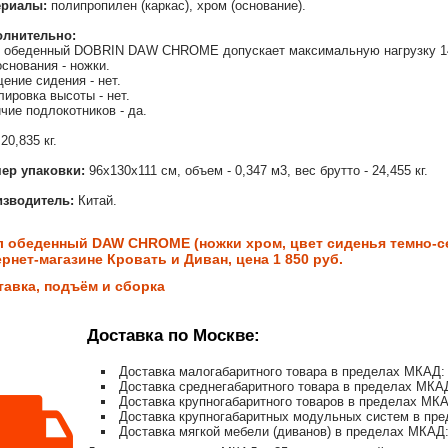
ериалы:
полипропилен (каркас), хром (основание).
олнительно:
 обеденный DOBRIN DAW CHROME допускает максимальную нагрузку 14
основания - ножки.
ение сидения - нет.
лировка высоты - нет.
чие подлокотников - да.
20,835 кг.
ер упаковки:
96х130х111 см, объем - 0,347 м3, вес брутто - 24,455 кг.
зводитель:
Китай.
л обеденный DAW CHROME (ножки хром, цвет сиденья темно-се
рнет-магазине Кровать и Диван, цена 1 850 руб.
тавка, подъём и сборка
Доставка по Москве:
Доставка малогабаритного товара в пределах МКАД: 
Доставка среднегабаритного товара в пределах МКАД
Доставка крупногабаритного товаров в пределах МКА
Доставка крупногабаритных модульных систем в пре
Доставка мягкой мебели (диванов) в пределах МКАД: