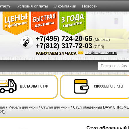
нтакты
Условия оплаты
О компании
Новости
+7(495) 724-20-65
(Москва)
+7(812) 317-72-03
(СПб)
РАБОТАЕМ 24 ЧАСА
info@krovat-divan.ru
ДОСТАВКА
ПО РФ
СПОСОБЫ
ОПЛАТЫ
/
/
/ Стул обеденный DAW CHROME (
ная
Мебель для кухни
Стулья для кухни
04))
Стул обеденный