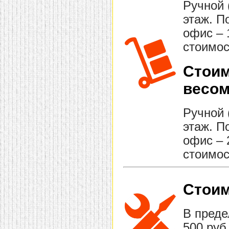
Ручной 
этаж. П
офис – 
стоимос
Стоим
весом
Ручной 
этаж. П
офис – 
стоимос
Стоим
В преде
500 руб