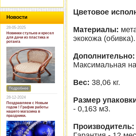
Цветовое испол
Новости
28-05-2025
Материалы:
мета
Новинки стульев и кресел
экокожа (обивка).
для дачи из пластика и
ротанга
Дополнительно:
Максимальная наг
Вес:
38,06 кг.
Подробнее
Интернет-магазин "Кровать
и диван" представляет
28-12-2024
Размер упаковки
новинки стульев и кресел
Поздравляем с Новым
для дачи. В ассортименте
- 0,163 м3.
годом ! График работы
представлены как
нашего магазина в
бюджетные модели из
праздники.
пластика для дачи, так и
кресла для загородных
Производитель:
домов из натурального и
искусственного ротанга.
Гарантия - 12 ме