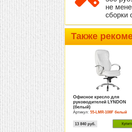
не мене
сборки 
Также реком
Офисное кресло для
руководителей LYNDON
(белый)
Артикул:
55-LMR-108F белый
13 840
руб.
Купит