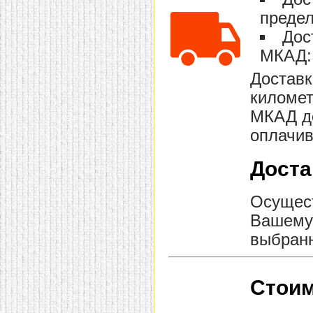
домашнем использовании.
предел
Эта мебель имеет
некоторые преимущества
Дос
перед той же стенкой для
гостиной, к примеру,
МКАД: 
поскольку она более
легкая и не загромождает
Доставк
пространство. В спальне
этот предмет можно
километ
поставить у изголовья
МКАД до
кровати, чтобы заполнить
пустующее там
оплачив
место.
Также стеллажи
очень часто используют в
качестве разграничителей
Доста
комнаты, например, на
рабочую зону и
пространство для отдыха.
Осущест
Особенно это актуально
для однокомнатных
Вашему 
квартир.
выбранн
Стоим