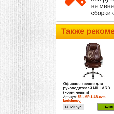
не мене
сборки 
Также реком
Офисное кресло для
руководителей MILLARD
(коричневый)
Артикул:
55-LMR-116B-cvet-
korichnevyj
14 120
руб.
Купит