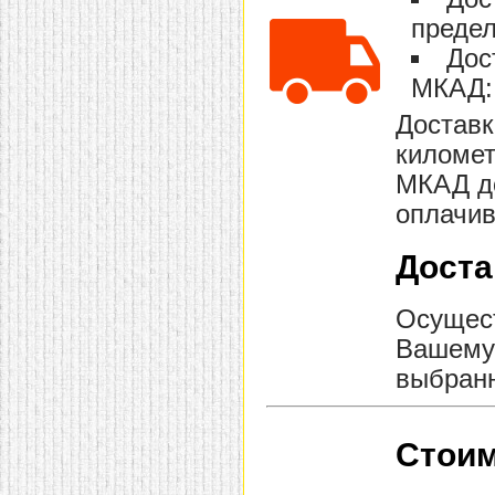
домашнем использовании.
предел
Эта мебель имеет
некоторые преимущества
Дос
перед той же стенкой для
гостиной, к примеру,
МКАД: 
поскольку она более
легкая и не загромождает
Доставк
пространство. В спальне
этот предмет можно
километ
поставить у изголовья
МКАД до
кровати, чтобы заполнить
пустующее там
оплачив
место.
Также стеллажи
очень часто используют в
качестве разграничителей
Доста
комнаты, например, на
рабочую зону и
пространство для отдыха.
Осущест
Особенно это актуально
для однокомнатных
Вашему 
квартир.
выбранн
Стоим