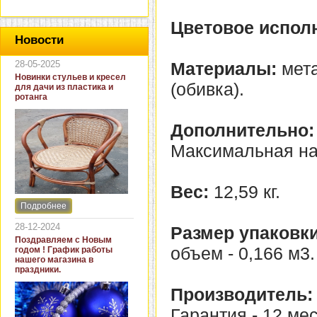
Цветовое испол
Новости
28-05-2025
Материалы:
мета
Новинки стульев и кресел
(обивка).
для дачи из пластика и
ротанга
Дополнительно:
Максимальная наг
Вес:
12,59 кг.
Подробнее
Интернет-магазин "Кровать
и диван" представляет
28-12-2024
Размер упаковки
новинки стульев и кресел
Поздравляем с Новым
для дачи. В ассортименте
объем - 0,166 м3.
годом ! График работы
представлены как
нашего магазина в
бюджетные модели из
праздники.
пластика для дачи, так и
кресла для загородных
Производитель:
домов из натурального и
искусственного ротанга.
Гарантия - 12 ме