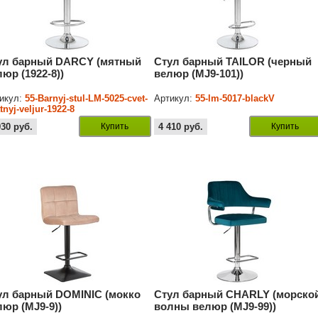
ул барный DARCY (мятный
Стул барный TAILOR (черный
люр (1922-8))
велюр (MJ9-101))
икул:
55-Barnyj-stul-LM-5025-cvet-
Артикул:
55-lm-5017-blackV
tnyj-veljur-1922-8
930
руб.
Купить
4 410
руб.
Купить
ул барный DOMINIC (мокко
Стул барный CHARLY (морско
люр (MJ9-9))
волны велюр (MJ9-99))