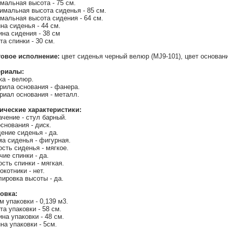
мальная высота - 75 см.
имальная высота сиденья - 85 см.
мальная высота сидения - 64 см.
на сиденья - 44 см.
ина сидения - 38 см
та спинки - 30 см.
товое исполнение:
цвет сиденья черный велюр (MJ9-101), цвет основан
ериалы:
ка - велюр.
рила основания - фанера.
риал основания - металл.
ические характеристики:
ачение - стул барный.
основания - диск.
ение сиденья - да.
а сиденья - фигурная.
ость сиденья - мягкое.
чие спинки - да.
ость спинки - мягкая.
окотники - нет.
лировка высоты - да.
овка:
м упаковки - 0,139 м3.
та упаковки - 58 см.
ина упаковки - 48 см.
на упаковки - 5см.