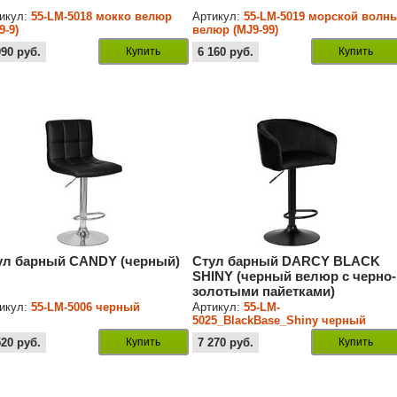
икул:
55-LM-5018 мокко велюр
Артикул:
55-LM-5019 морской волн
9-9)
велюр (MJ9-99)
990
руб.
Купить
6 160
руб.
Купить
ул барный CANDY (черный)
Стул барный DARCY BLACK
SHINY (черный велюр с черно-
золотыми пайетками)
икул:
55-LM-5006 черный
Артикул:
55-LM-
5025_BlackBase_Shiny черный
велюр с черно-золотыми пайетка
520
руб.
Купить
7 270
руб.
Купить