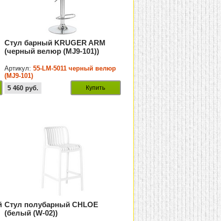
Стул барный KRUGER ARM
(черный велюр (MJ9-101))
Артикул:
55-LM-5011 черный велюр
(MJ9-101)
5 460
руб.
Купить
й
Стул полубарный CHLOE
(белый (W-02))