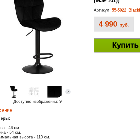
(MJ9-101))
Артикул:
55-5022_Blac
4 990
руб.
Купить
Доступно изображений:
9
сание
меры:
на - 46 см
ина - 54 см.
имальная высота - 110 см.