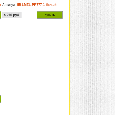
ы
Артикул:
55-LMZL-PP777-1 белый
4 270
руб.
Купить