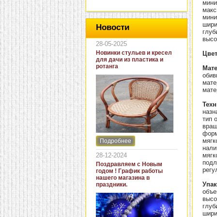
мини
макс
мини
шири
Новости
глуб
высо
28-05-2025
Новинки стульев и кресел
Цве
для дачи из пластика и
ротанга
Мат
обив
мате
мате
Техн
назн
тип 
вращ
форм
мягк
Подробнее
Интернет-магазин "Кровать
нали
и диван" представляет
28-12-2024
мягк
новинки стульев и кресел
подл
Поздравляем с Новым
для дачи. В ассортименте
регу
годом ! График работы
представлены как
нашего магазина в
бюджетные модели из
Упак
праздники.
пластика для дачи, так и
объе
кресла для загородных
высо
домов из натурального и
глуб
искусственного ротанга.
шири