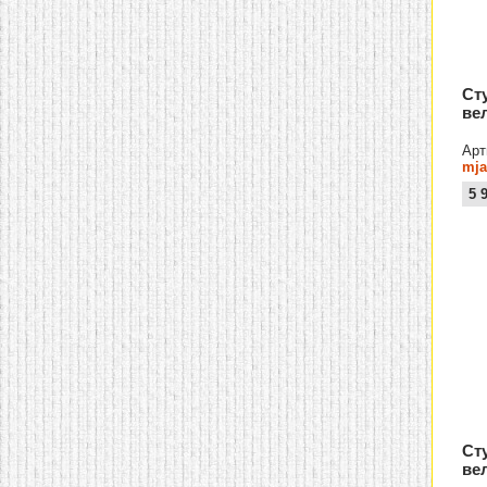
Ст
ве
Арт
mja
5 
Ст
ве