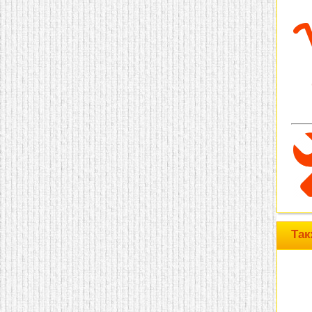
домашнем использовании.
Эта мебель имеет
некоторые преимущества
перед той же стенкой для
гостиной, к примеру,
поскольку она более
легкая и не загромождает
пространство. В спальне
этот предмет можно
поставить у изголовья
кровати, чтобы заполнить
пустующее там
место.
Также стеллажи
очень часто используют в
качестве разграничителей
комнаты, например, на
рабочую зону и
пространство для отдыха.
Особенно это актуально
для однокомнатных
квартир.
Так