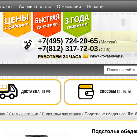
нтакты
Условия оплаты
О компании
Новости
+7(495) 724-20-65
(Москва)
+7(812) 317-72-03
(СПб)
РАБОТАЕМ 24 ЧАСА
info@krovat-divan.ru
ДОСТАВКА
ПО РФ
СПОСОБЫ
ОПЛАТЫ
/
/
/ Подстолье обеденное JIM 
ная
Столы и столики
Подстолья для столов
Подстолье обеде