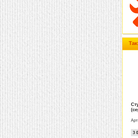
домашнем использовании.
Эта мебель имеет
некоторые преимущества
перед той же стенкой для
гостиной, к примеру,
поскольку она более
легкая и не загромождает
пространство. В спальне
этот предмет можно
Так
поставить у изголовья
кровати, чтобы заполнить
пустующее там
место.
Также стеллажи
очень часто используют в
качестве разграничителей
комнаты, например, на
рабочую зону и
пространство для отдыха.
Особенно это актуально
для однокомнатных
квартир.
Ст
(с
Арт
3 