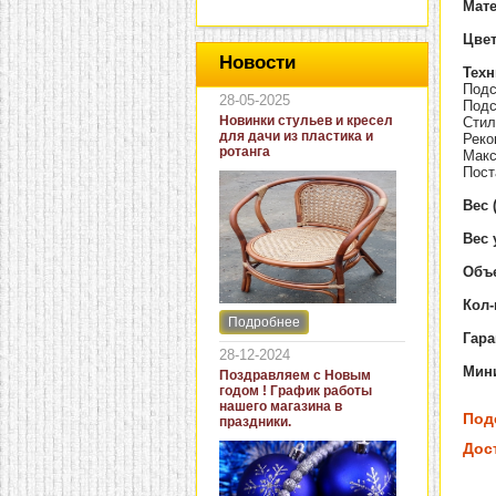
Мат
Цве
Новости
Техн
Подс
28-05-2025
Подс
Новинки стульев и кресел
Стил
для дачи из пластика и
Реко
ротанга
Макс
Пост
Вес 
Вес 
Объе
Кол-
Подробнее
Интернет-магазин "Кровать
Гар
и диван" представляет
28-12-2024
новинки стульев и кресел
Мин
Поздравляем с Новым
для дачи. В ассортименте
годом ! График работы
представлены как
нашего магазина в
бюджетные модели из
Под
праздники.
пластика для дачи, так и
кресла для загородных
Дос
домов из натурального и
искусственного ротанга.