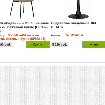
ул обеденный MILO (черные
Подстолье обеденное JIM
жки, бежевый букле (UF992-
BLACK
)
икул:
55-LML-7404 черные
Артикул:
55-LMS-6654
ки, бежевый букле (UF992-04)
590
руб.
Купить
5 230
руб.
Купить