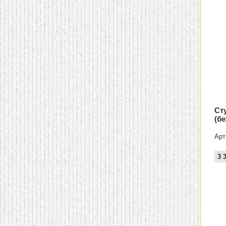
Ст
(б
Арт
3 