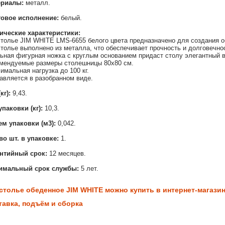
ериалы:
металл.
товое исполнение:
белый.
ические характеристики:
толье JIM WHITE LMS-6655 белого цвета предназначено для создания об
толье выполнено из металла, что обеспечивает прочность и долговечнос
ьная фигурная ножка с круглым основанием придаст столу элегантный в
мендуемые размеры столешницы 80х80 см.
имальная нагрузка до 100 кг.
авляется в разобранном виде.
(кг):
9,43.
упаковки (кг):
10,3.
м упаковки (м3):
0,042.
во шт. в упаковке:
1.
антийный срок:
12 месяцев.
имальный срок службы:
5 лет.
столье обеденное JIM WHITE можно купить в интернет-магазине
тавка, подъём и сборка