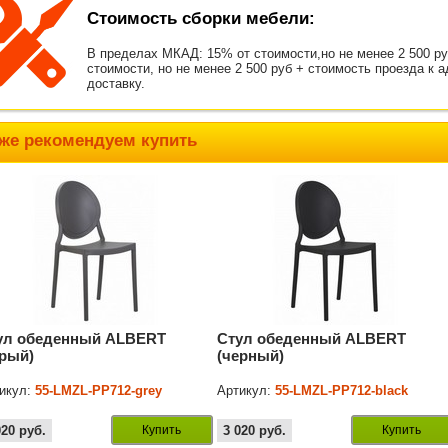
Стоимость сборки мебели:
В пределах МКАД: 15% от стоимости,но не менее 2 500 р
стоимости, но не менее 2 500 руб + стоимость проезда к 
доставку.
же рекомендуем купить
ул обеденный ALBERT
Стул обеденный ALBERT
ерый)
(черный)
икул:
55-LMZL-РР712-grey
Артикул:
55-LMZL-РР712-black
020
руб.
Купить
3 020
руб.
Купить