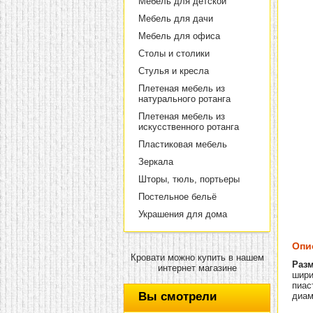
Мебель для детской
Мебель для дачи
Мебель для офиса
Столы и столики
Стулья и кресла
Плетеная мебель из
натурального ротанга
Плетеная мебель из
искусственного ротанга
Пластиковая мебель
Зеркала
Шторы, тюль, портьеры
Постельное бельё
Украшения для дома
Опи
Кровати можно купить в нашем
Разм
интернет магазине
ширин
пиас
Вы смотрели
диам