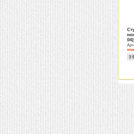
Ст
но
04)
Арт
нож
3 