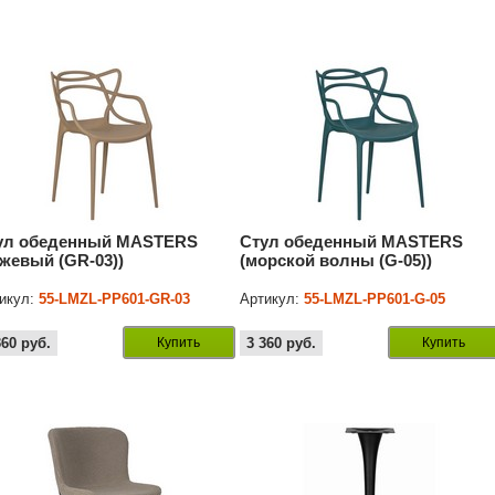
ул обеденный MASTERS
Стул обеденный MASTERS
ежевый (GR-03))
(морской волны (G-05))
икул:
55-LMZL-PP601-GR-03
Артикул:
55-LMZL-PP601-G-05
360
руб.
Купить
3 360
руб.
Купить