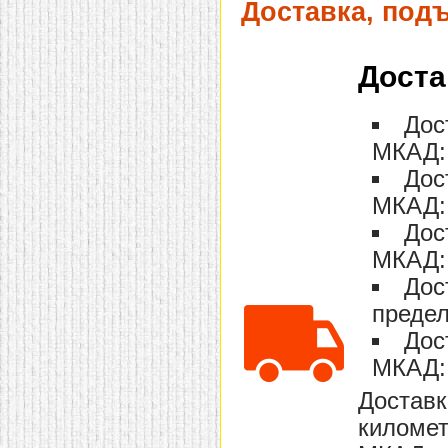
Доставка, под
домашнем использовании.
Эта мебель имеет
некоторые преимущества
перед той же стенкой для
Доста
гостиной, к примеру,
поскольку она более
легкая и не загромождает
пространство. В спальне
Дос
этот предмет можно
МКАД: 
поставить у изголовья
кровати, чтобы заполнить
Дос
пустующее там
место.
Также стеллажи
МКАД: 
очень часто используют в
качестве разграничителей
Дос
комнаты, например, на
рабочую зону и
МКАД: 
пространство для отдыха.
Дос
Особенно это актуально
для однокомнатных
предел
квартир.
Дос
МКАД: 
Доставк
километ