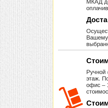
МКАД до
оплачив
Доста
Осущест
Вашему 
выбранн
Стоим
Ручной 
этаж. П
офис – 
стоимос
Стоим