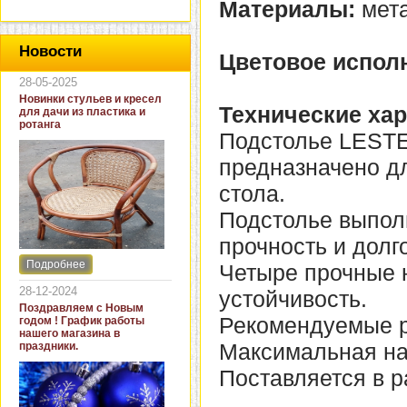
Материалы:
мет
Новости
Цветовое испол
28-05-2025
Новинки стульев и кресел
Технические хар
для дачи из пластика и
ротанга
Подстолье LESTE
предназначено дл
стола.
Подстолье выполн
прочность и долг
Подробнее
Четыре прочные 
Интернет-магазин "Кровать
и диван" представляет
28-12-2024
устойчивость.
новинки стульев и кресел
Поздравляем с Новым
для дачи. В ассортименте
Рекомендуемые р
годом ! График работы
представлены как
нашего магазина в
бюджетные модели из
Максимальная наг
праздники.
пластика для дачи, так и
кресла для загородных
Поставляется в р
домов из натурального и
искусственного ротанга.