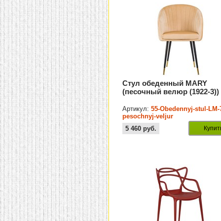
Стул обеденный MARY
(песочный велюр (1922-3))
Артикул:
55-Obedennyj-stul-LM-
pesochnyj-veljur
5 460
руб.
Купит