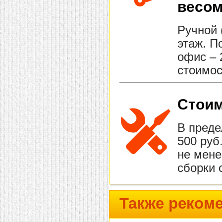
весом
Ручной 
этаж. П
офис – 
стоимос
Стоим
В преде
500 руб
не мене
сборки 
Также реком