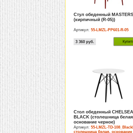
Стул обеденный MASTER
(кирпичный (R-05))
Артикул:
55-LMZL-PP601-R-05
3 360
руб.
Купит
Стол обеденный CHELSEA
BLACK (столешница белая
основание черное)
Артикул:
55-LMZL-TD-108_Blac
столешница белая, основание