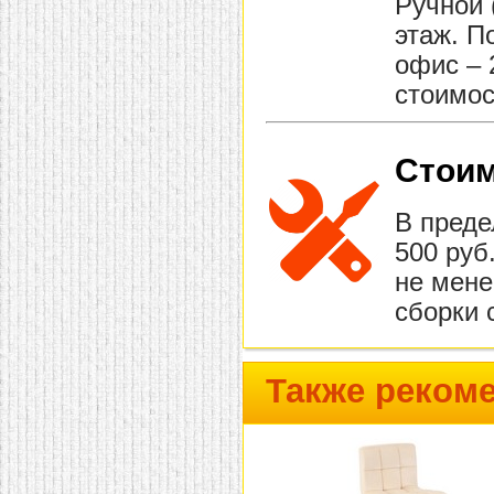
Ручной 
этаж. П
офис – 
стоимос
Стоим
В преде
500 руб
не мене
сборки 
Также реком