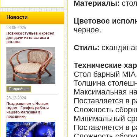
Материалы:
сто
Новости
Цветовое испол
28-05-2025
черное.
Новинки стульев и кресел
для дачи из пластика и
ротанга
Стиль:
скандина
Технические хар
Стол барный MIA
Толщина столешн
Подробнее
Максимальная нагр
Интернет-магазин "Кровать
и диван" представляет
28-12-2024
Поставляется в р
новинки стульев и кресел
Поздравляем с Новым
для дачи. В ассортименте
Сложность сборки
годом ! График работы
представлены как
нашего магазина в
бюджетные модели из
Минимальный срок
праздники.
пластика для дачи, так и
кресла для загородных
Поставляется в р
домов из натурального и
искусственного ротанга.
Сложность сборки