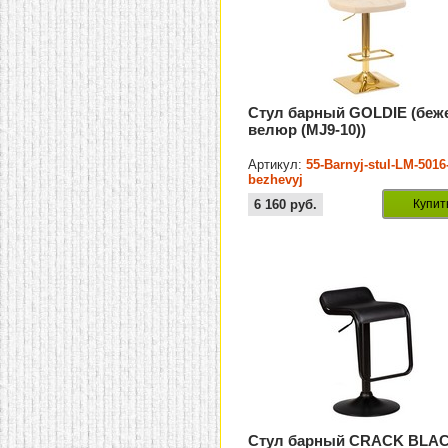
Стул барный GOLDIE (бе
велюр (MJ9-10))
Артикул:
55-Barnyj-stul-LM-5016
bezhevyj
6 160
руб.
Купит
Стул барный CRACK BLA