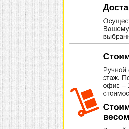
Доста
Осущест
Вашему 
выбранн
Стоим
Ручной 
этаж. П
офис – 
стоимос
Стоим
весом