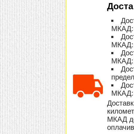
Доста
домашнем использовании.
Эта мебель имеет
некоторые преимущества
перед той же стенкой для
Дос
гостиной, к примеру,
поскольку она более
МКАД: 
легкая и не загромождает
Дос
пространство. В спальне
этот предмет можно
МКАД: 
поставить у изголовья
кровати, чтобы заполнить
Дос
пустующее там
место.
Также стеллажи
МКАД: 
очень часто используют в
качестве разграничителей
Дос
комнаты, например, на
предел
рабочую зону и
пространство для отдыха.
Дос
Особенно это актуально
для однокомнатных
МКАД: 
квартир.
Доставк
километ
МКАД до
оплачив