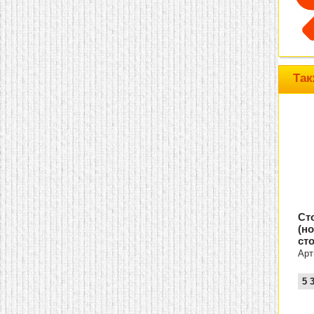
домашнем использовании.
Эта мебель имеет
некоторые преимущества
перед той же стенкой для
гостиной, к примеру,
поскольку она более
легкая и не загромождает
Так
пространство. В спальне
этот предмет можно
поставить у изголовья
кровати, чтобы заполнить
пустующее там
место.
Также стеллажи
очень часто используют в
качестве разграничителей
комнаты, например, на
рабочую зону и
пространство для отдыха.
Особенно это актуально
для однокомнатных
Ст
квартир.
(н
ст
Арт
5 