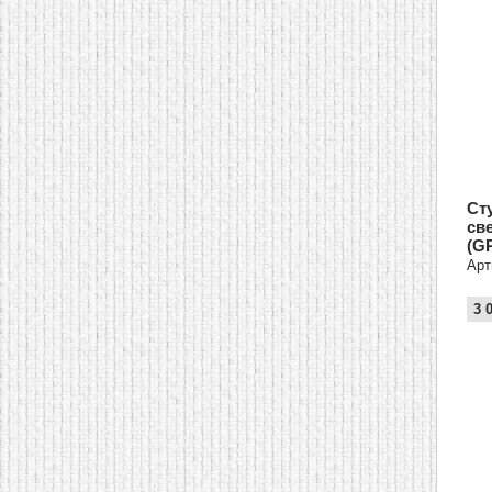
Ст
св
(GR
Арт
3 