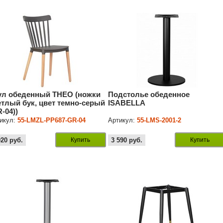
ул обеденный THEO (ножки
Подстолье обеденное
етлый бук, цвет темно-серый
ISABELLA
-04))
икул:
55-LMZL-PP687-GR-04
Артикул:
55-LMS-2001-2
020
руб.
Купить
3 590
руб.
Купить