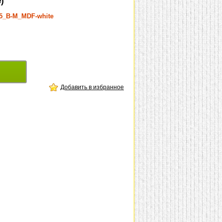
)
5_B-M_MDF-white
Добавить в избранное