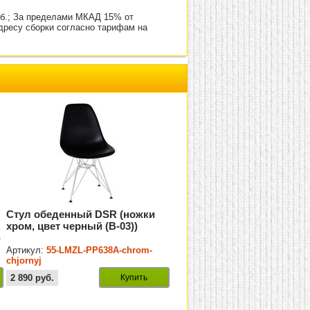
уб.; За пределами МКАД 15% от
адресу сборки согласно тарифам на
Стул обеденный DSR (ножки
хром, цвет черный (B-03))
)
Артикул:
55-LMZL-PP638A-chrom-
chjornyj
2 890
руб.
Купить