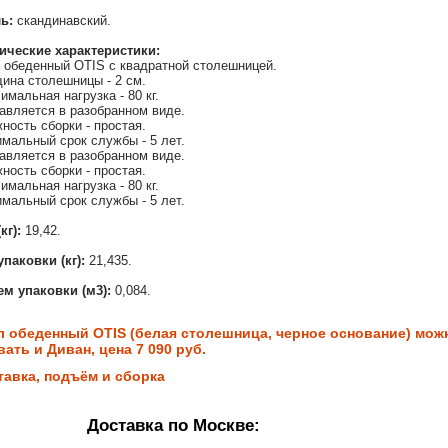
ль:
скандинавский.
ические характеристики:
 обеденный OTIS с квадратной столешницей.
ина столешницы - 2 см.
имальная нагрузка - 80 кг.
авляется в разобранном виде.
ность сборки - простая.
мальный срок службы - 5 лет.
авляется в разобранном виде.
ность сборки - простая.
имальная нагрузка - 80 кг.
мальный срок службы - 5 лет.
(кг):
19,42.
упаковки (кг):
21,435.
м упаковки (м3):
0,084.
л обеденный OTIS (белая столешница, черное основание) можн
ать и Диван, цена 7 090 руб.
тавка, подъём и сборка
Доставка по Москве: