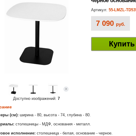
черное основание
Артикул:
55-LMZL-TD53
7 090
руб.
Купить
Доступно изображений:
7
сание
еры (см):
ширина - 80, высота - 74, глубина - 80.
ериалы:
столешницы - МДФ, основания - металл.
товое исполнение:
столешница - белая, основание - черное.