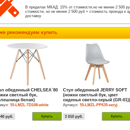
В пределах МКАД: 15% от стоимости,но не менее 2 500 р
стоимости, но не менее 2 500 руб + стоимость проезда к 
доставку.
же рекомендуем купить
ол обеденный CHELSEA`80
Стул обеденный JERRY SOFT
ожки светлый бук,
(ножки светлый бук, цвет
олешница белая)
сиденья светло-серый (GR-01)
икул:
55-LMZL-TD108-white
Артикул:
55-LMZL-PP635-seryj
340
руб.
Купить
3 010
руб.
Купить