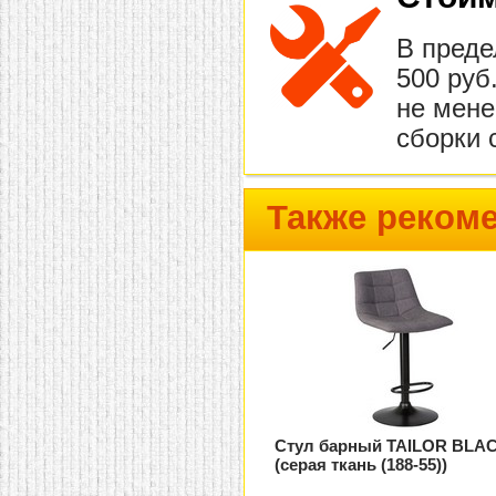
В преде
500 руб
не мене
сборки 
Также реком
Стул барный TAILOR BLA
(серая ткань (188-55))