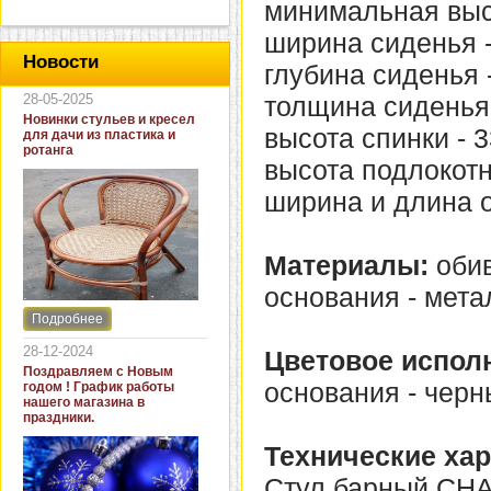
минимальная высо
ширина сиденья -
Новости
глубина сиденья -
28-05-2025
толщина сиденья 
Новинки стульев и кресел
высота спинки - 3
для дачи из пластика и
ротанга
высота подлокотн
ширина и длина о
Материалы:
обив
основания - мета
Подробнее
Интернет-магазин "Кровать
и диван" представляет
28-12-2024
Цветовое испол
новинки стульев и кресел
Поздравляем с Новым
для дачи. В ассортименте
основания - черн
годом ! График работы
представлены как
нашего магазина в
бюджетные модели из
праздники.
пластика для дачи, так и
кресла для загородных
Технические хар
домов из натурального и
искусственного ротанга.
Стул барный CHA