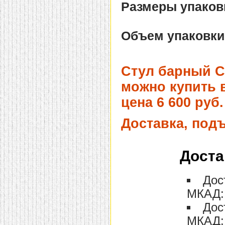
Размеры упаковк
домашнем использовании.
Эта мебель имеет
некоторые преимущества
перед той же стенкой для
Объем упаковки
гостиной, к примеру,
поскольку она более
легкая и не загромождает
пространство. В спальне
Стул барный C
этот предмет можно
поставить у изголовья
кровати, чтобы заполнить
можно купить в
пустующее там
место.
Также стеллажи
цена 6 600 руб.
очень часто используют в
качестве разграничителей
Доставка, под
комнаты, например, на
рабочую зону и
пространство для отдыха.
Особенно это актуально
для однокомнатных
Доста
квартир.
Дос
МКАД: 
Дос
МКАД: 