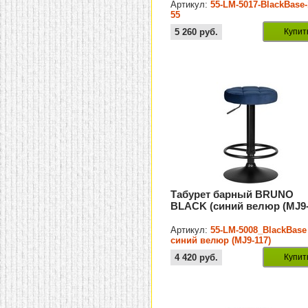
Артикул:
55-LM-5017-BlackBase-
55
5 260
руб.
Купит
Табурет барный BRUNO
BLACK (синий велюр (MJ9-
Артикул:
55-LM-5008_BlackBase
синий велюр (MJ9-117)
4 420
руб.
Купит