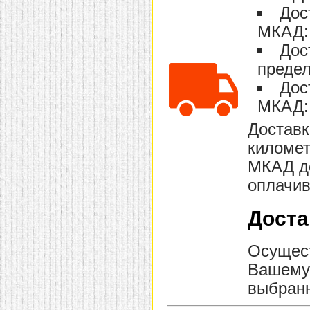
Дос
МКАД: 
Дос
предел
Дос
МКАД: 
Доставк
километ
МКАД до
оплачив
Доста
Осущест
Вашему 
выбранн