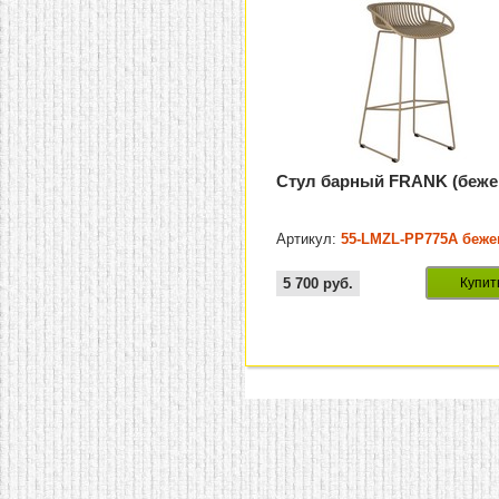
Стул барный FRANK (беж
Артикул:
55-LMZL-PP775A беж
5 700
руб.
Купит