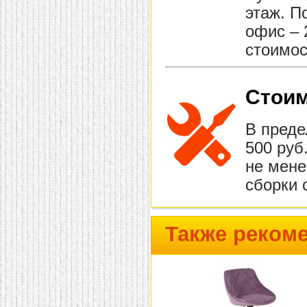
этаж. П
офис – 
стоимос
Стоим
В преде
500 руб
не мене
сборки 
Также реком