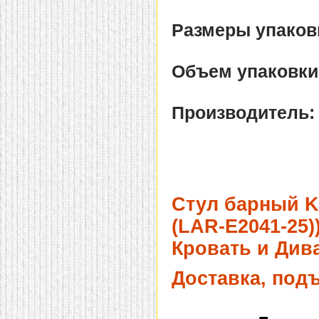
домашнем использовании.
Эта мебель имеет
Размеры упаковк
некоторые преимущества
перед той же стенкой для
гостиной, к примеру,
поскольку она более
Объем упаковки
легкая и не загромождает
пространство. В спальне
этот предмет можно
поставить у изголовья
Производитель
кровати, чтобы заполнить
пустующее там
место.
Также стеллажи
очень часто используют в
качестве разграничителей
комнаты, например, на
рабочую зону и
пространство для отдыха.
Стул барный 
Особенно это актуально
для однокомнатных
(LAR-E2041-25)
квартир.
Кровать и Дива
Доставка, под