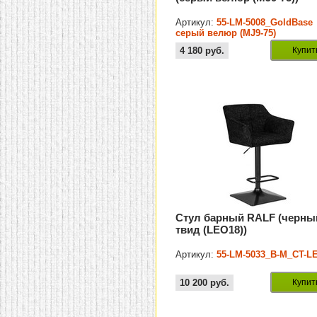
Артикул:
55-LM-5008_GoldBase
серый велюр (MJ9-75)
4 180
руб.
Купит
Стул барный RALF (черны
твид (LEO18))
Артикул:
55-LM-5033_B-M_CT-L
10 200
руб.
Купит