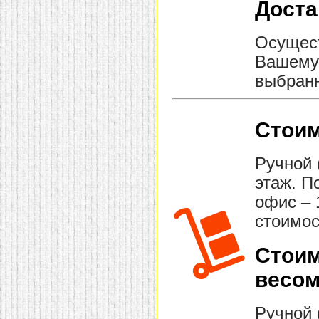
Доста
Осущест
Вашему 
выбранн
Стоим
Ручной 
этаж. П
офис – 
стоимос
Стоим
весом
Ручной 