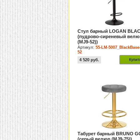
Стул барный LOGAN BLA
(пудрово-сиреневый велю
(MJ9-52))
Артикул:
55-LM-5007_BlackBase
52
4 520
руб.
Купит
Табурет барный BRUNO 
(серый велюр (MJ9-75))