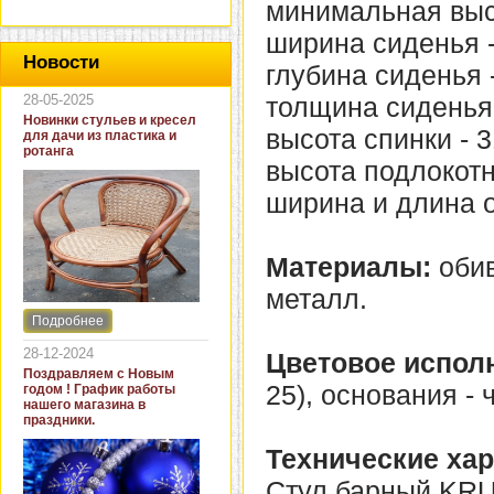
минимальная высо
ширина сиденья -
Новости
глубина сиденья -
28-05-2025
толщина сиденья 
Новинки стульев и кресел
высота спинки - 3
для дачи из пластика и
ротанга
высота подлокотн
ширина и длина о
Материалы:
обив
металл.
Подробнее
Интернет-магазин "Кровать
и диван" представляет
28-12-2024
Цветовое испол
новинки стульев и кресел
Поздравляем с Новым
для дачи. В ассортименте
25), основания - 
годом ! График работы
представлены как
нашего магазина в
бюджетные модели из
праздники.
пластика для дачи, так и
кресла для загородных
Технические хар
домов из натурального и
искусственного ротанга.
Стул барный KRU