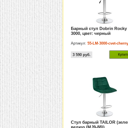
Барный стул Dobrin Rocky
3000, цвет: черный
Артикул:
55-LM-3000-cvet-cherny
3 590
руб.
Купит
Стул барный TAILOR (зел
велюр (MJ9-88))