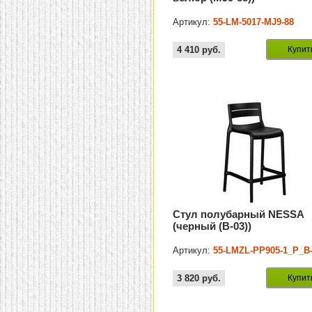
Артикул:
55-LM-5017-MJ9-88
4 410
руб.
Купит
Стул полубарный NESSA
(черный (B-03))
Артикул:
55-LMZL-PP905-1_P_B
3 820
руб.
Купит