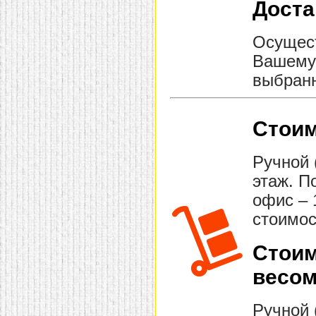
Доста
Осущест
Вашему 
выбранн
Стоим
Ручной 
этаж. П
офис – 
стоимос
Стоим
весом
Ручной 