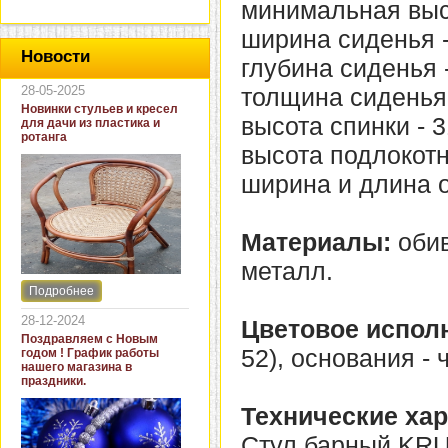
минимальная высо
ширина сиденья -
Новости
глубина сиденья -
28-05-2025
толщина сиденья 
Новинки стульев и кресел
высота спинки - 3
для дачи из пластика и
ротанга
высота подлокотн
ширина и длина о
Материалы:
обив
металл.
Подробнее
Интернет-магазин "Кровать
и диван" представляет
28-12-2024
Цветовое испол
новинки стульев и кресел
Поздравляем с Новым
для дачи. В ассортименте
52), основания - 
годом ! График работы
представлены как
нашего магазина в
бюджетные модели из
праздники.
пластика для дачи, так и
кресла для загородных
Технические хар
домов из натурального и
искусственного ротанга.
Стул барный KRU