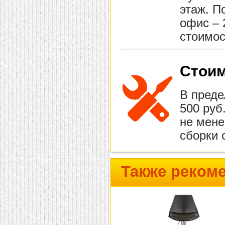
этаж. П
офис – 
стоимос
Стоим
В преде
500 руб
не мене
сборки 
Также реком