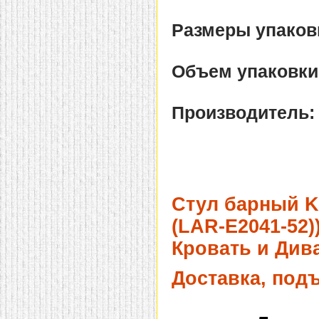
домашнем использовании.
Эта мебель имеет
Размеры упаковк
некоторые преимущества
перед той же стенкой для
гостиной, к примеру,
поскольку она более
Объем упаковки
легкая и не загромождает
пространство. В спальне
этот предмет можно
поставить у изголовья
Производитель
кровати, чтобы заполнить
пустующее там
место.
Также стеллажи
очень часто используют в
качестве разграничителей
комнаты, например, на
рабочую зону и
пространство для отдыха.
Стул барный 
Особенно это актуально
для однокомнатных
(LAR-E2041-52)
квартир.
Кровать и Дива
Доставка, под