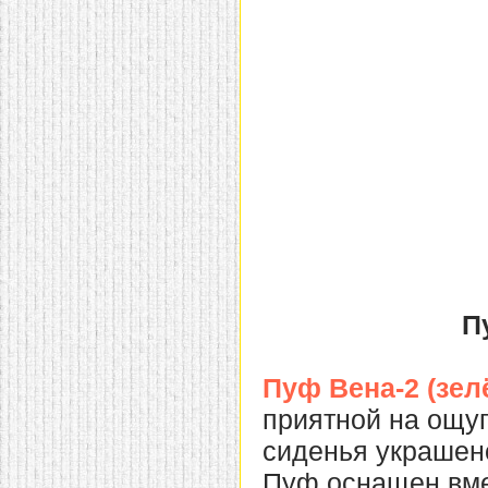
П
Пуф Вена-2 (зе
приятной на ощуп
сиденья украшен
Пуф оснащен вме