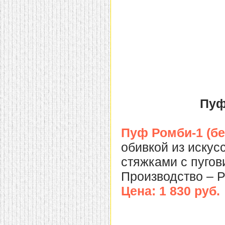
домашнем использовании.
Эта мебель имеет
некоторые преимущества
перед той же стенкой для
гостиной, к примеру,
поскольку она более
легкая и не загромождает
пространство. В спальне
этот предмет можно
поставить у изголовья
кровати, чтобы заполнить
пустующее там
место.
Также стеллажи
Пуф
очень часто используют в
качестве разграничителей
комнаты, например, на
рабочую зону и
Пуф Ромби-1 (бе
пространство для отдыха.
Особенно это актуально
обивкой из иску
для однокомнатных
квартир.
стяжками с пугови
Производство – Р
Цена: 1 830 руб.