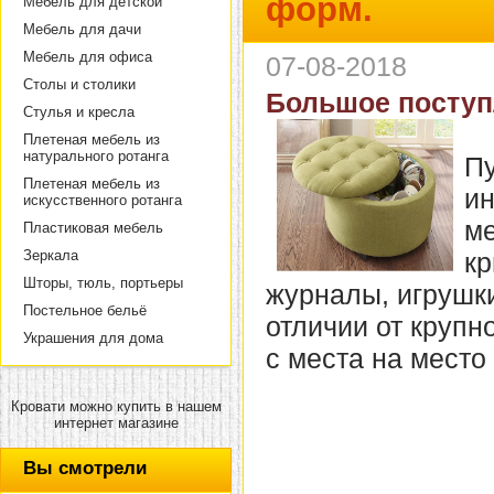
форм.
Мебель для детской
Мебель для дачи
Мебель для офиса
07-08-2018
Столы и столики
Большое поступ
Стулья и кресла
Плетеная мебель из
натурального ротанга
Пу
Плетеная мебель из
ин
искусственного ротанга
ме
Пластиковая мебель
Зеркала
кр
Шторы, тюль, портьеры
журналы, игрушк
Постельное бельё
отличии от крупн
Украшения для дома
с места на место
Кровати можно купить в нашем
интернет магазине
Вы смотрели