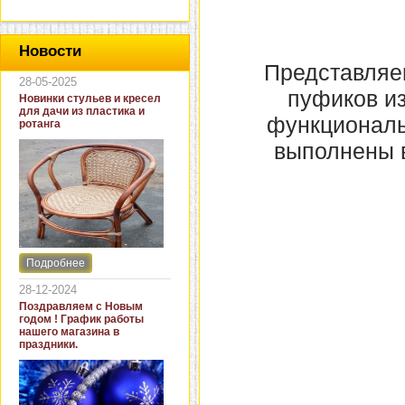
Новости
Представляе
28-05-2025
пуфиков из
Новинки стульев и кресел
для дачи из пластика и
функциональ
ротанга
выполнены в
Подробнее
Интернет-магазин "Кровать
и диван" представляет
28-12-2024
новинки стульев и кресел
Поздравляем с Новым
для дачи. В ассортименте
годом ! График работы
представлены как
нашего магазина в
бюджетные модели из
праздники.
пластика для дачи, так и
кресла для загородных
домов из натурального и
искусственного ротанга.