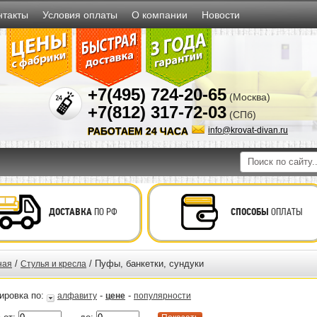
нтакты
Условия оплаты
О компании
Новости
+7(495) 724-20-65
(Москва)
+7(812) 317-72-03
(СПб)
РАБОТАЕМ 24 ЧАСА
info@krovat-divan.ru
ДОСТАВКА
ПО РФ
СПОСОБЫ
ОПЛАТЫ
/
/ Пуфы, банкетки, сундуки
ная
Стулья и кресла
ировка по:
-
-
алфавиту
цене
популярности