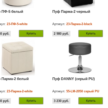
 ПФ-5 белый
Пуф Парма-2 черный
кул:
23-ПФ-5-white
Артикул:
23-Парма-2-black
30
руб.
Купить
2 980
руб.
Купить
 Парма-2 белый
Пуф DANNY (серый PU)
кул:
23-Парма-2-white
Артикул:
55-LM-2050 серый PU
80
руб.
Купить
3 230
руб.
Купить