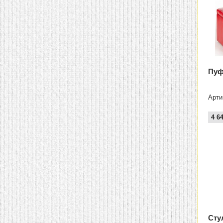
Пуф
Арти
4 6
Сту