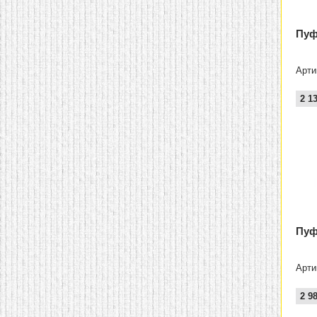
домашнем использовании.
Эта мебель имеет
некоторые преимущества
Пуф
перед той же стенкой для
гостиной, к примеру,
поскольку она более
Арти
легкая и не загромождает
пространство. В спальне
этот предмет можно
2 1
поставить у изголовья
кровати, чтобы заполнить
пустующее там
место.
Также стеллажи
очень часто используют в
качестве разграничителей
комнаты, например, на
рабочую зону и
пространство для отдыха.
Особенно это актуально
для однокомнатных
квартир.
Пуф
Арти
2 9