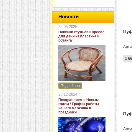
Новости
28-05-2025
Пуф
Новинки стульев и кресел
для дачи из пластика и
ротанга
Арти
1 6
Подробнее
Интернет-магазин "Кровать
и диван" представляет
28-12-2024
новинки стульев и кресел
Поздравляем с Новым
для дачи. В ассортименте
годом ! График работы
представлены как
нашего магазина в
бюджетные модели из
праздники.
Пуф
пластика для дачи, так и
кресла для загородных
домов из натурального и
искусственного ротанга.
Арти