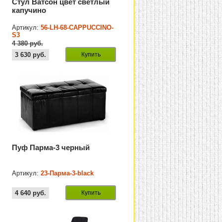
Стул Ватсон цвет светлый
капучино
Артикул:
56-LH-68-CAPPUCCINO-
S3
4 380 руб.
3 630
руб.
Купить
Пуф Парма-3 черный
Артикул:
23-Парма-3-black
4 640
руб.
Купить