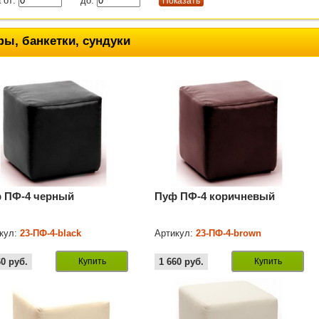
 от:
до:
ы, банкетки, сундуки
 ПФ-4 черный
Пуф ПФ-4 коричневый
кул:
23-ПФ-4-black
Артикул:
23-ПФ-4-brown
60
руб.
Купить
1 660
руб.
Купить