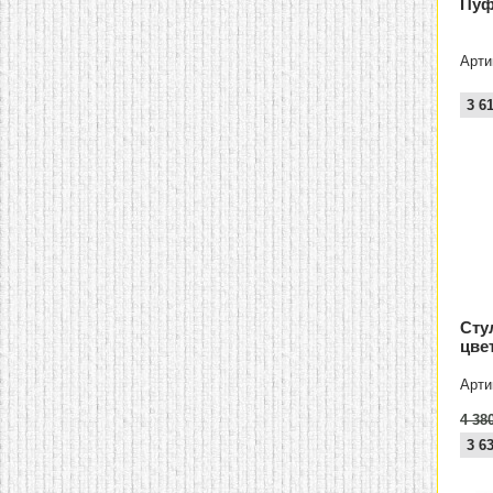
Пуф
Арти
3 6
Сту
цве
Арти
4 38
3 6