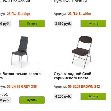
 ПФ-11 бежевый
Пуф ПФ-11 белый
кул:
23-ПФ-11-beige
Артикул:
23-ПФ-11-white
10
руб.
Купить
3 610
руб.
Купить
л Ватсон темно-серого
Стул складной Скай
та
коричневого цвета
кул:
56-LH-68-GREY-X86
Артикул:
56-S108-BROWN-S42
0 руб.
4 130
руб.
Купить
30
руб.
Купить