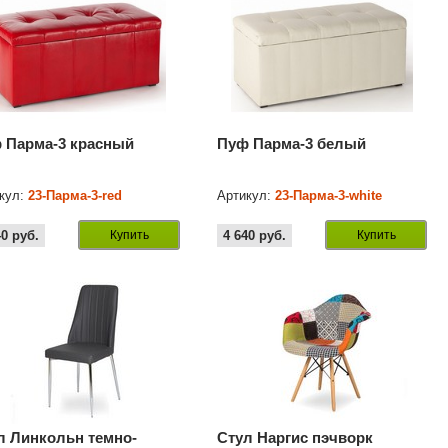
 Парма-3 красный
Пуф Парма-3 белый
кул:
23-Парма-3-red
Артикул:
23-Парма-3-white
40
руб.
Купить
4 640
руб.
Купить
л Линкольн темно-
Стул Наргис пэчворк