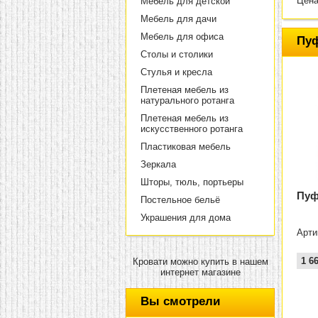
Цена
Мебель для детской
Мебель для дачи
Мебель для офиса
Пуф
Столы и столики
Стулья и кресла
Плетеная мебель из
натурального ротанга
Плетеная мебель из
искусственного ротанга
Пластиковая мебель
Зеркала
Шторы, тюль, портьеры
Пуф
Постельное бельё
Украшения для дома
Арти
1 6
Кровати можно купить в нашем
интернет магазине
Вы смотрели