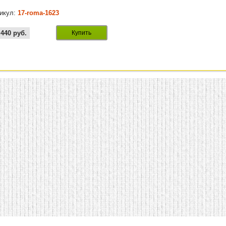
икул:
17-roma-1623
 440
руб.
Купить