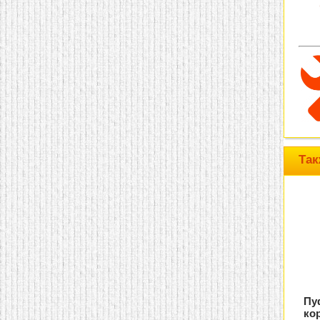
Так
Пу
ко