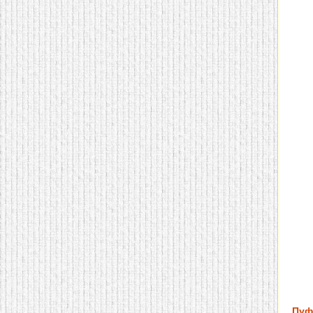
домашнем использовании.
Эта мебель имеет
некоторые преимущества
перед той же стенкой для
гостиной, к примеру,
поскольку она более
легкая и не загромождает
пространство. В спальне
этот предмет можно
поставить у изголовья
кровати, чтобы заполнить
пустующее там
место.
Также стеллажи
очень часто используют в
качестве разграничителей
комнаты, например, на
рабочую зону и
пространство для отдыха.
Особенно это актуально
для однокомнатных
квартир.
Пуф