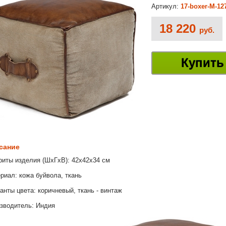
Артикул:
17-boxer-M-12
18 220
руб.
Купить
сание
риты изделия (ШхГхВ): 42х42х34 см
риал: кожа буйвола, ткань
анты цвета: коричневый, ткань - винтаж
зводитель: Индия