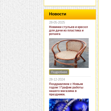
Новости
28-05-2025
Новинки стульев и кресел
для дачи из пластика и
ротанга
Подробнее
Интернет-магазин "Кровать
и диван" представляет
28-12-2024
новинки стульев и кресел
Поздравляем с Новым
для дачи. В ассортименте
годом ! График работы
представлены как
нашего магазина в
бюджетные модели из
праздники.
пластика для дачи, так и
кресла для загородных
домов из натурального и
искусственного ротанга.