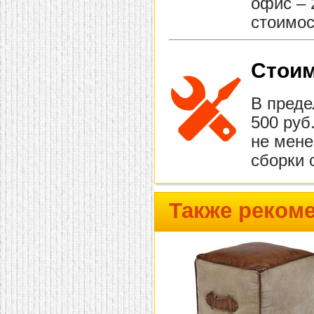
офис – 
стоимос
Стоим
В преде
500 руб
не мене
сборки 
Также реком