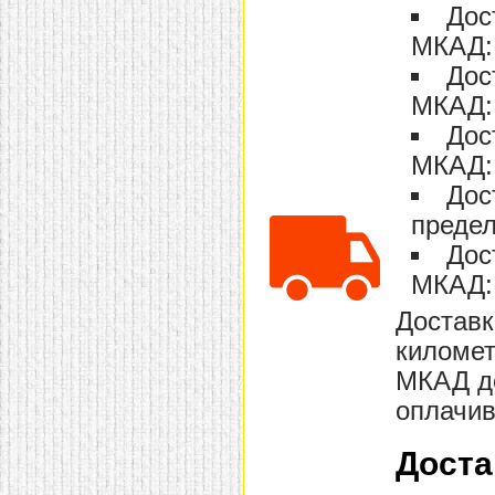
Дос
домашнем использовании.
Эта мебель имеет
МКАД: 
некоторые преимущества
перед той же стенкой для
Дос
гостиной, к примеру,
поскольку она более
МКАД: 
легкая и не загромождает
Дос
пространство. В спальне
этот предмет можно
МКАД: 
поставить у изголовья
кровати, чтобы заполнить
Дос
пустующее там
место.
Также стеллажи
предел
очень часто используют в
качестве разграничителей
Дос
комнаты, например, на
МКАД: 
рабочую зону и
пространство для отдыха.
Особенно это актуально
Доставк
для однокомнатных
километ
квартир.
МКАД до
оплачив
Доста