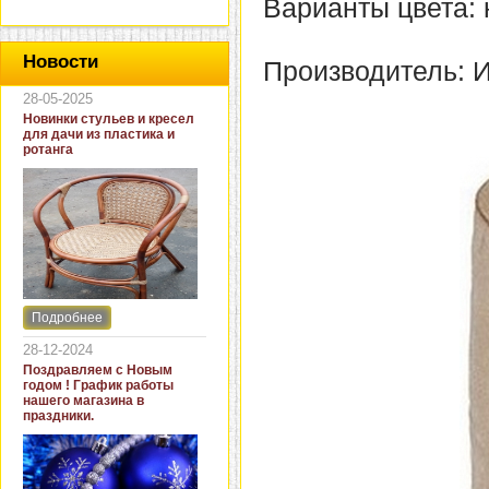
Варианты цвета:
Новости
Производитель: 
28-05-2025
Новинки стульев и кресел
для дачи из пластика и
ротанга
Подробнее
Интернет-магазин "Кровать
и диван" представляет
28-12-2024
новинки стульев и кресел
Поздравляем с Новым
для дачи. В ассортименте
годом ! График работы
представлены как
нашего магазина в
бюджетные модели из
праздники.
пластика для дачи, так и
кресла для загородных
домов из натурального и
искусственного ротанга.