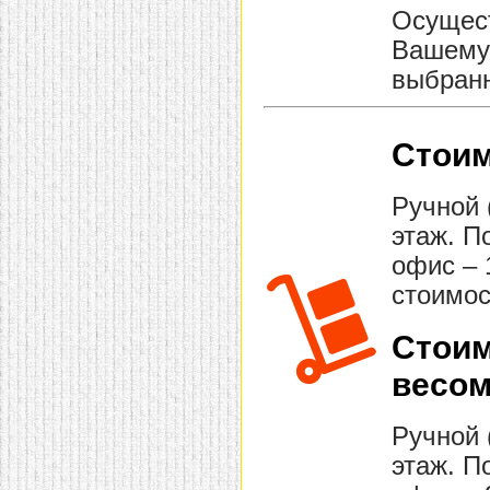
Осущест
Вашему 
выбранн
Стоим
Ручной 
этаж. П
офис – 
стоимос
Стоим
весом
Ручной 
этаж. П