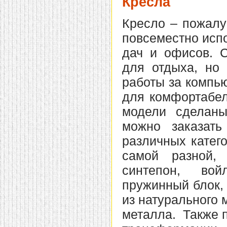
Кресла
домашнем использовании.
Эта мебель имеет
Кресло – пожалу
некоторые преимущества
перед той же стенкой для
повсеместно испо
гостиной, к примеру,
поскольку она более
дач и офисов. С
легкая и не загромождает
пространство. В спальне
для отдыха, но
этот предмет можно
поставить у изголовья
работы за компь
кровати, чтобы заполнить
пустующее там
для комфортабел
место.
Также стеллажи
очень часто используют в
модели сделаны
качестве разграничителей
комнаты, например, на
можно заказать
рабочую зону и
пространство для отдыха.
различных катег
Особенно это актуально
для однокомнатных
самой разной,
квартир.
синтепон, вой
пружинный блок,
из натурального 
металла. Также 