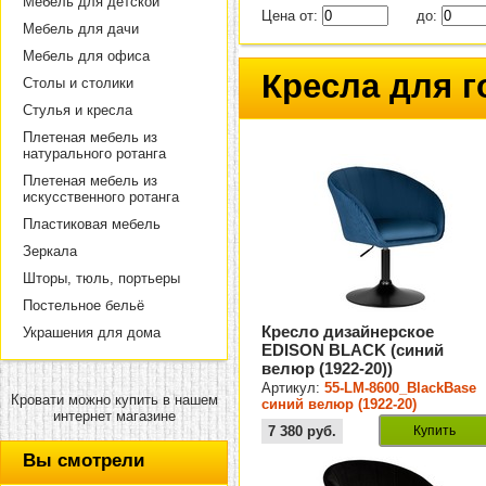
Мебель для детской
Цена от:
до:
Мебель для дачи
Мебель для офиса
Кресла для г
Столы и столики
Стулья и кресла
Плетеная мебель из
натурального ротанга
Плетеная мебель из
искусственного ротанга
Пластиковая мебель
Зеркала
Шторы, тюль, портьеры
Постельное бельё
Кресло дизайнерское
Украшения для дома
EDISON BLACK (синий
велюр (1922-20))
Артикул:
55-LM-8600_BlackBase
Кровати можно купить в нашем
синий велюр (1922-20)
интернет магазине
7 380
руб.
Купить
Вы смотрели