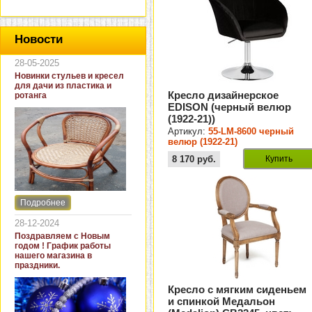
Новости
28-05-2025
Новинки стульев и кресел
для дачи из пластика и
Кресло дизайнерское
ротанга
EDISON (черный велюр
(1922-21))
Артикул:
55-LM-8600 черный
велюр (1922-21)
8 170
руб.
Купить
Подробнее
Интернет-магазин "Кровать
и диван" представляет
28-12-2024
новинки стульев и кресел
Поздравляем с Новым
для дачи. В ассортименте
годом ! График работы
представлены как
нашего магазина в
бюджетные модели из
праздники.
пластика для дачи, так и
кресла для загородных
Кресло с мягким сиденьем
домов из натурального и
и спинкой Медальон
искусственного ротанга.