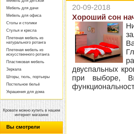
Мебель для детской
20-09-2018
Мебель для дачи
Хороший сон нач
Мебель для офиса
Столы и столики
Ни
Стулья и кресла
за
Плетеная мебель из
В
натурального ротанга
Плетеная мебель из
Г
искусственного ротанга
р
Пластиковая мебель
двуспальных кро
Зеркала
при выборе, В
Шторы, тюль, портьеры
Постельное бельё
функциональност
Украшения для дома
Кровати можно купить в нашем
интернет магазине
Вы смотрели