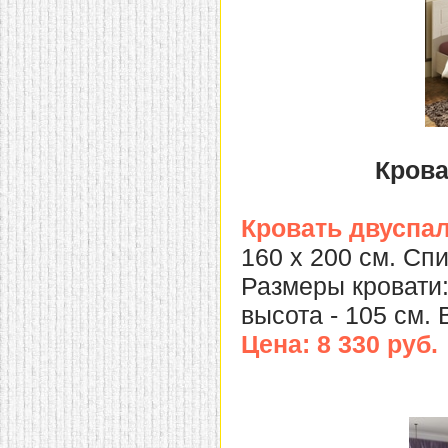
домашнем использовании.
Эта мебель имеет
некоторые преимущества
перед той же стенкой для
гостиной, к примеру,
поскольку она более
легкая и не загромождает
пространство. В спальне
этот предмет можно
поставить у изголовья
Крова
кровати, чтобы заполнить
пустующее там
место.
Также стеллажи
очень часто используют в
Кровать двуспа
качестве разграничителей
комнаты, например, на
160 х 200 см. Сп
рабочую зону и
пространство для отдыха.
Размеры кровати: 
Особенно это актуально
для однокомнатных
высота - 105 см. В
квартир.
Цена: 8 330 руб.