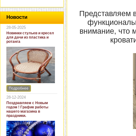
Представляем 
Новости
функциональ
28-05-2025
внимание, что м
Новинки стульев и кресел
для дачи из пластика и
кроват
ротанга
Подробнее
Интернет-магазин "Кровать
и диван" представляет
28-12-2024
новинки стульев и кресел
Поздравляем с Новым
для дачи. В ассортименте
годом ! График работы
представлены как
нашего магазина в
бюджетные модели из
праздники.
пластика для дачи, так и
кресла для загородных
домов из натурального и
искусственного ротанга.