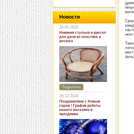
древ
безу
мате
Новости
Срок
кажд
28-05-2025
част
Новинки стульев и кресел
неэс
для дачи из пластика и
ротанга
Такж
легк
мест
бель
Подробнее
Интернет-магазин "Кровать
и диван" представляет
28-12-2024
новинки стульев и кресел
Поздравляем с Новым
для дачи. В ассортименте
годом ! График работы
представлены как
нашего магазина в
бюджетные модели из
праздники.
пластика для дачи, так и
кресла для загородных
домов из натурального и
искусственного ротанга.