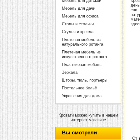
Мебель для детской
Кров
день
Мебель для дачи
сна.
нату
Мебель для офиса
мате
Столы и столики
здес
Стулья и кресла
Плетеная мебель из
натурального ротанга
Плетеная мебель из
искусственного ротанга
Пластиковая мебель
Зеркала
Шторы, тюль, портьеры
Постельное бельё
Украшения для дома
Кровати можно купить в нашем
интернет магазине
Вы смотрели
От м