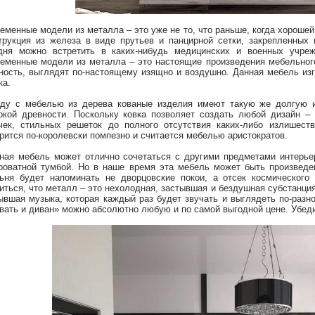
еменные модели из металла – это уже не то, что раньше, когда хороше
трукция из железа в виде прутьев и панцирной сетки, закрепленных 
дня можно встретить в каких-нибудь медицинских и военных учре
еменные модели из металла – это настоящие произведения мебельного
ность, выглядят по-настоящему изящно и воздушно. Данная мебель изг
ка.
ду с мебелью из дерева кованые изделия имеют такую же долгую и
окой древности. Поскольку ковка позволяет создать любой дизайн –
чек, стильных решеток до полного отсутствия каких-либо излишест
рится по-королевски помпезно и считается мебелью аристократов.
ная мебель может отлично сочетаться с другими предметами интерье
роватной тумбой. Но в наше время эта мебель может быть произведе
ьня будет напоминать не дворцовские покои, а отсек космическог
иться, что металл – это нехолодная, застывшая и бездушная субстанция
ывшая музыка, которая каждый раз будет звучать и выглядеть по-разно
вать и диван» можно абсолютно любую и по самой выгодной цене. Убеди