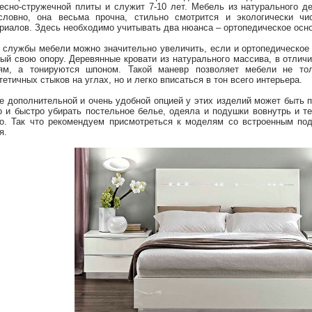
есно-стружечной плиты и служит 7-10 лет. Мебель из натурального де
словно, она весьма прочна, стильно смотрится и экологически чи
риалов. Здесь необходимо учитывать два нюанса – ортопедическое осно
 службы мебели можно значительно увеличить, если и ортопедическое 
ый свою опору. Деревянные кровати из натурального массива, в отлич
ям, а тонируются шпоном. Такой маневр позволяет мебели не тол
тетичных стыков на углах, но и легко вписаться в тон всего интерьера.
е дополнительной и очень удобной опцией у этих изделий может быть 
о и быстро убирать постельное белье, одеяла и подушки вовнутрь и 
о. Так что рекомендуем присмотреться к моделям со встроенным п
я.