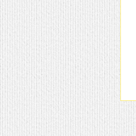
домашнем использовании.
Эта мебель имеет
некоторые преимущества
перед той же стенкой для
гостиной, к примеру,
поскольку она более
легкая и не загромождает
пространство. В спальне
этот предмет можно
поставить у изголовья
кровати, чтобы заполнить
пустующее там
место.
Также стеллажи
очень часто используют в
качестве разграничителей
комнаты, например, на
рабочую зону и
пространство для отдыха.
Особенно это актуально
для однокомнатных
квартир.