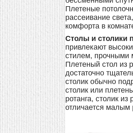
бессменными спутн
Плетеные потолочн
рассеивание света,
комфорта в комнат
Столы и столики 
привлекают высоки
стилем, прочными 
Плетеный стол из р
достаточно тщател
столик
обычно подр
столик
или
плетен
ротанга
,
столик из 
отличается малым