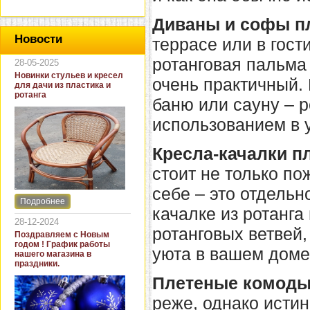
Диваны и
софы п
Новости
террасе или в гос
ротанговая пальма
28-05-2025
Новинки стульев и кресел
очень практичный.
для дачи из пластика и
ротанга
баню или сауну – 
использованием в 
Кресла-качалки п
стоит не только по
себе – это отдель
Подробнее
Интернет-магазин "Кровать
качалке из ротанга
и диван" представляет
28-12-2024
новинки стульев и кресел
ротанговых ветвей,
Поздравляем с Новым
для дачи. В ассортименте
годом ! График работы
представлены как
уюта в вашем доме
нашего магазина в
бюджетные модели из
праздники.
пластика для дачи, так и
Плетеные комоды
кресла для загородных
домов из натурального и
реже, однако исти
искусственного ротанга.