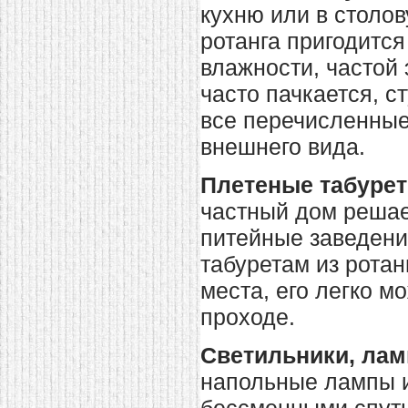
кухню или в столов
домашнем использовании.
Эта мебель имеет
ротанга
пригодится
некоторые преимущества
перед той же стенкой для
влажности, частой 
гостиной, к примеру,
поскольку она более
часто пачкается, с
легкая и не загромождает
пространство. В спальне
все перечисленные 
этот предмет можно
поставить у изголовья
внешнего вида.
кровати, чтобы заполнить
пустующее там
место.
Также стеллажи
Плетеные табурет
очень часто используют в
качестве разграничителей
частный дом решае
комнаты, например, на
рабочую зону и
питейные заведени
пространство для отдыха.
табуретам из ротан
Особенно это актуально
для однокомнатных
места, его легко м
квартир.
проходе.
Светильники, лам
напольные лампы