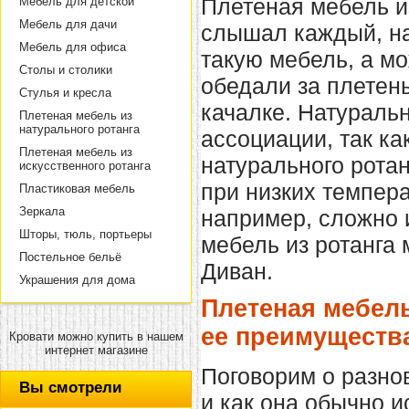
Плетеная мебель и
Мебель для детской
Мебель для дачи
слышал каждый, на
Мебель для офиса
такую мебель, а м
Столы и столики
обедали за
плетен
Стулья и кресла
качалке
. Натураль
Плетеная мебель из
натурального ротанга
ассоциации, так ка
Плетеная мебель из
натурального
ротан
искусственного ротанга
при низких темпера
Пластиковая мебель
Зеркала
например, сложно 
Шторы, тюль, портьеры
мебель из ротанга
м
Постельное бельё
Диван.
Украшения для дома
Плетеная мебель
ее преимуществ
Кровати можно купить в нашем
интернет магазине
Поговорим о разн
Вы смотрели
и как она обычно и