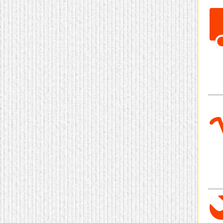
домашнем использовании.
Эта мебель имеет
некоторые преимущества
перед той же стенкой для
гостиной, к примеру,
поскольку она более
легкая и не загромождает
пространство. В спальне
этот предмет можно
поставить у изголовья
кровати, чтобы заполнить
пустующее там
место.
Также стеллажи
очень часто используют в
качестве разграничителей
комнаты, например, на
рабочую зону и
пространство для отдыха.
Особенно это актуально
для однокомнатных
квартир.