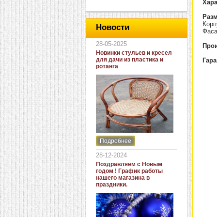
Хара
Разм
Корп
Новости
Фаса
28-05-2025
Прои
Новинки стульев и кресел
для дачи из пластика и
Гара
ротанга
Подробнее
Интернет-магазин "Кровать
и диван" представляет
28-12-2024
новинки стульев и кресел
Поздравляем с Новым
для дачи. В ассортименте
годом ! График работы
представлены как
нашего магазина в
бюджетные модели из
праздники.
пластика для дачи, так и
кресла для загородных
домов из натурального и
искусственного ротанга.