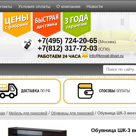
нтакты
Условия оплаты
О компании
Новости
+7(495) 724-20-65
(Москва)
+7(812) 317-72-03
(СПб)
РАБОТАЕМ 24 ЧАСА
info@krovat-divan.ru
ДОСТАВКА
ПО РФ
СПОСОБЫ
ОПЛАТЫ
/
/
/ Обувница ШК-3 венг
ная
Мебель для прихожей
Обувницы для прихожей
Обувница ШК-3 в