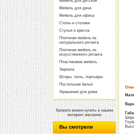
Мебель для детской
Мебель для дачи
Мебель для офиса
Столы и столики
Стулья и кресла
Плетеная мебель из
натурального ротанга
Плетеная мебель из
искусственного ротанга
Пластиковая мебель
Зеркала
Шторы, тюль, портьеры
Постельное бельё
Опи
Украшения для дома
Мат
Вари
Кровати можно купить в нашем
Габа
интернет магазине
Шири
Глуб
Вы смотрели
Высо