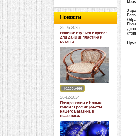
Мат
Хара
Регу
Новости
Обра
Проч
28-05-2025
Допо
Новинки стульев и кресел
стои
для дачи из пластика и
ротанга
Прои
Подробнее
Интернет-магазин "Кровать
и диван" представляет
28-12-2024
новинки стульев и кресел
Поздравляем с Новым
для дачи. В ассортименте
годом ! График работы
представлены как
нашего магазина в
бюджетные модели из
праздники.
пластика для дачи, так и
кресла для загородных
домов из натурального и
искусственного ротанга.