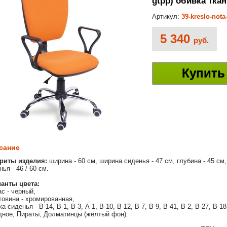
gtpp) обивка тка
Артикул:
39-kreslo-not
5 340
руб.
Купить
сание
риты изделия:
ширина - 60 см, ширина сиденья - 47 см, глубина - 45 см,
ья - 46 / 60 см.
анты цвета:
ас - черный,
товина - хромированная,
ка сиденья - В-14, В-1, В-3, А-1, В-10, В-12, В-7, В-9, В-41, В-2, В-27, В-
дное, Пираты, Долматинцы (жёлтый фон).