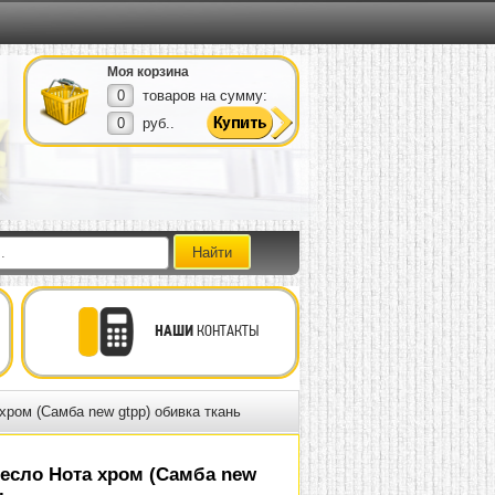
Моя корзина
0
товаров на сумму:
0
руб..
НАШИ
КОНТАКТЫ
ром (Самба new gtpp) обивка ткань
есло Нота хром (Самба new