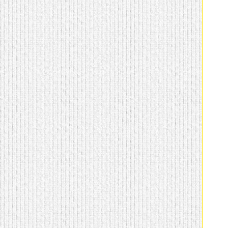
домашнем использовании.
Эта мебель имеет
некоторые преимущества
перед той же стенкой для
гостиной, к примеру,
поскольку она более
легкая и не загромождает
пространство. В спальне
этот предмет можно
поставить у изголовья
кровати, чтобы заполнить
пустующее там
место.
Также стеллажи
очень часто используют в
качестве разграничителей
комнаты, например, на
рабочую зону и
пространство для отдыха.
Особенно это актуально
для однокомнатных
квартир.