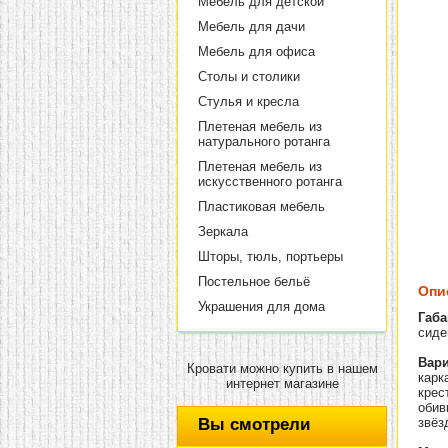
Мебель для детской
Мебель для дачи
Мебель для офиса
Столы и столики
Стулья и кресла
Плетеная мебель из
натурального ротанга
Плетеная мебель из
искусственного ротанга
Пластиковая мебель
Зеркала
Шторы, тюль, портьеры
Постельное бельё
Опи
Украшения для дома
Габа
сиден
Вари
Кровати можно купить в нашем
карк
интернет магазине
крес
обив
Вы смотрели
звёз