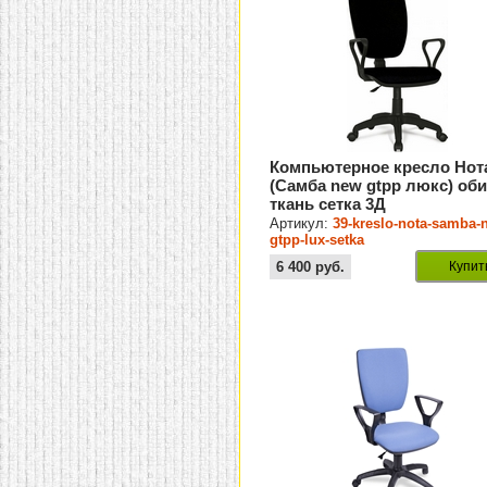
Компьютерное кресло Нот
(Самба new gtpp люкс) об
ткань сетка 3Д
Артикул:
39-kreslo-nota-samba-
gtpp-lux-setka
6 400
руб.
Купит