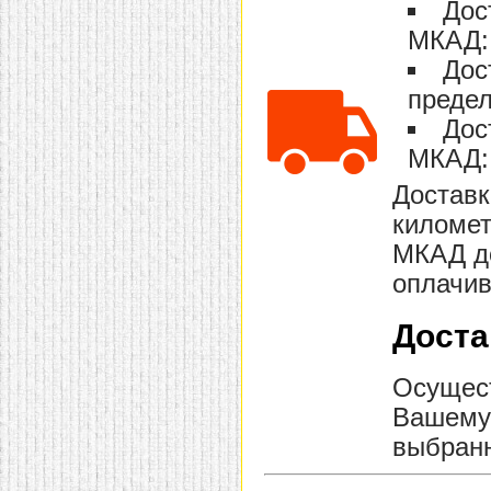
Дос
МКАД: 
Дос
предел
Дос
МКАД: 
Доставк
километ
МКАД до
оплачив
Доста
Осущест
Вашему 
выбранн