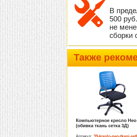
В преде
500 руб
не мене
сборки 
Также реком
Компьютерное кресло Нео
(обивка ткань сетка 3Д)
Артикул:
39-kreslo-neo-tkani-set