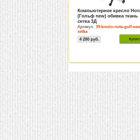
Компьютерное кресло Нот
(Гольф new) обивка ткань
сетка 3Д
Артикул:
39-kreslo-nota-golf-ne
setka
4 280
руб.
Купит