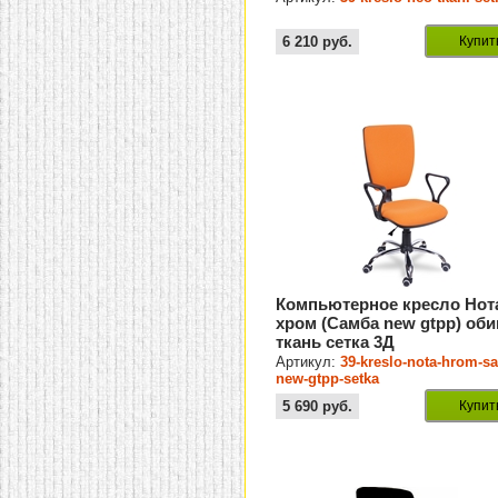
6 210
руб.
Купит
Компьютерное кресло Нот
хром (Самба new gtpp) оби
ткань сетка 3Д
Артикул:
39-kreslo-nota-hrom-s
new-gtpp-setka
5 690
руб.
Купит