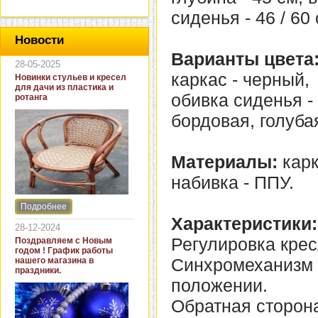
сиденья - 46 / 60 
Новости
Варианты цвета
28-05-2025
каркас - черный,
Новинки стульев и кресел
для дачи из пластика и
обивка сиденья -
ротанга
бордовая, голуба
Материалы:
карк
набивка - ППУ.
Подробнее
Интернет-магазин "Кровать
Характеристики:
и диван" представляет
28-12-2024
новинки стульев и кресел
Регулировка крес
Поздравляем с Новым
для дачи. В ассортименте
годом ! График работы
представлены как
Синхромеханизм 
нашего магазина в
бюджетные модели из
праздники.
пластика для дачи, так и
положении.
кресла для загородных
домов из натурального и
Обратная сторона
искусственного ротанга.