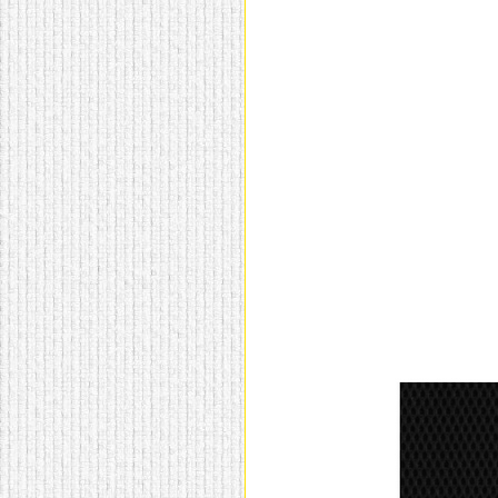
домашнем использовании.
Эта мебель имеет
некоторые преимущества
перед той же стенкой для
гостиной, к примеру,
поскольку она более
легкая и не загромождает
пространство. В спальне
этот предмет можно
поставить у изголовья
кровати, чтобы заполнить
пустующее там
место.
Также стеллажи
очень часто используют в
качестве разграничителей
комнаты, например, на
рабочую зону и
пространство для отдыха.
Особенно это актуально
для однокомнатных
квартир.