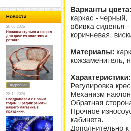
Варианты цвета
каркас - черный,
Новости
обивка сиденья - 
28-05-2025
Новинки стульев и кресел
коричневая, виск
для дачи из пластика и
ротанга
Материалы:
карк
кожзаменитель, н
Характеристики:
Регулировка крес
Подробнее
Интернет-магазин "Кровать
и диван" представляет
Механизм наклон
28-12-2024
новинки стульев и кресел
Поздравляем с Новым
Обратная сторона
для дачи. В ассортименте
годом ! График работы
представлены как
нашего магазина в
Прочное износоу
бюджетные модели из
праздники.
пластика для дачи, так и
кабинета.
кресла для загородных
домов из натурального и
Дополнительно к
искусственного ротанга.