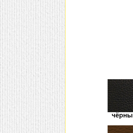
домашнем использовании.
Эта мебель имеет
некоторые преимущества
перед той же стенкой для
гостиной, к примеру,
поскольку она более
легкая и не загромождает
пространство. В спальне
этот предмет можно
поставить у изголовья
кровати, чтобы заполнить
пустующее там
место.
Также стеллажи
очень часто используют в
качестве разграничителей
комнаты, например, на
рабочую зону и
пространство для отдыха.
Особенно это актуально
для однокомнатных
квартир.