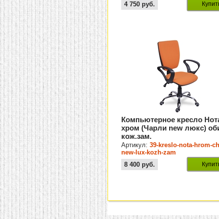
4 750
руб.
Купит
Компьютерное кресло Нот
хром (Чарли new люкс) об
кож.зам.
Артикул:
39-kreslo-nota-hrom-ch
new-lux-kozh-zam
8 400
руб.
Купит