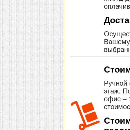
оплачив
Доста
Осущест
Вашему 
выбранн
Стоим
Ручной 
этаж. П
офис – 
стоимос
Стоим