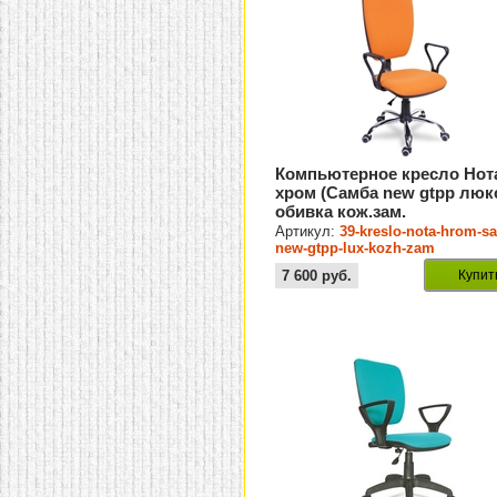
Компьютерное кресло Нот
хром (Самба new gtpp люк
обивка кож.зам.
Артикул:
39-kreslo-nota-hrom-s
new-gtpp-lux-kozh-zam
7 600
руб.
Купит