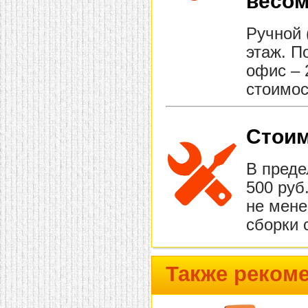
весом
Ручной 
этаж. П
офис – 
стоимос
Стоим
В преде
500 руб
не мене
сборки 
Также реком