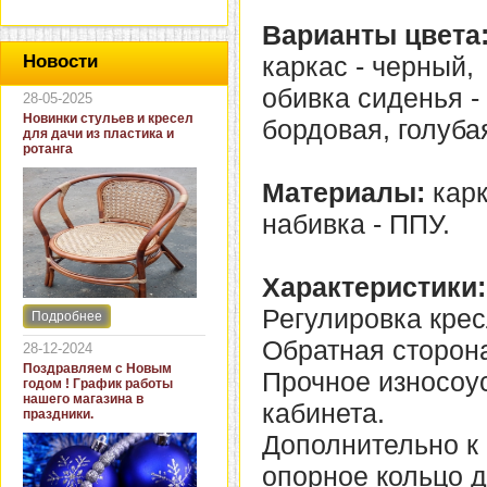
Варианты цвета
каркас - черный,
Новости
обивка сиденья -
28-05-2025
Новинки стульев и кресел
бордовая, голуба
для дачи из пластика и
ротанга
Материалы:
карк
набивка - ППУ.
Характеристики:
Регулировка крес
Подробнее
Интернет-магазин "Кровать
и диван" представляет
Обратная сторона
28-12-2024
новинки стульев и кресел
Поздравляем с Новым
Прочное износоу
для дачи. В ассортименте
годом ! График работы
представлены как
нашего магазина в
кабинета.
бюджетные модели из
праздники.
пластика для дачи, так и
Дополнительно к
кресла для загородных
домов из натурального и
опорное кольцо д
искусственного ротанга.