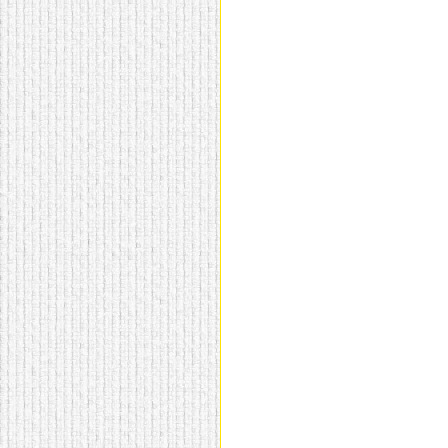
домашнем использовании.
Эта мебель имеет
некоторые преимущества
перед той же стенкой для
гостиной, к примеру,
поскольку она более
легкая и не загромождает
пространство. В спальне
этот предмет можно
поставить у изголовья
кровати, чтобы заполнить
пустующее там
место.
Также стеллажи
очень часто используют в
качестве разграничителей
комнаты, например, на
рабочую зону и
пространство для отдыха.
Особенно это актуально
для однокомнатных
квартир.