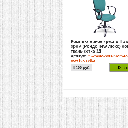
Компьютерное кресло Нот
хром (Рондо new люкс) об
ткань сетка 3Д
Артикул:
39-kreslo-nota-hrom-r
new-lux-setka
8 100
руб.
Купит