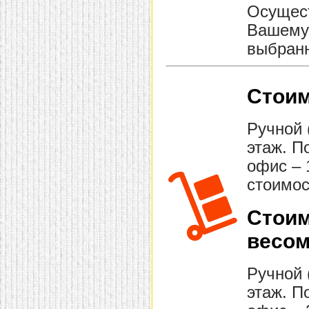
Осущест
Вашему 
выбранн
Стоим
Ручной 
этаж. П
офис – 
стоимос
Стоим
весом
Ручной 
этаж. П