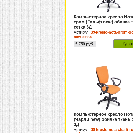
Компьютерное кресло Нот
хром (Гольф new) обивка 
сетка 3Д
Артикул:
39-kreslo-nota-hrom-go
new-setka
5 750
руб.
Купит
Компьютерное кресло Нот
(Чарли new) обивка ткань 
3Д
Артикул:
39-kreslo-nota-charli-n