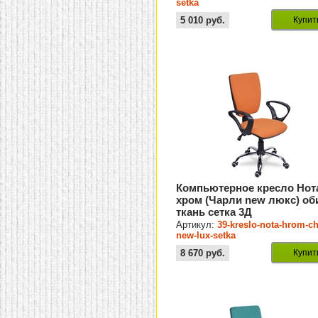
setka
5 010
руб.
Купит
Компьютерное кресло Нот
хром (Чарли new люкс) об
ткань сетка 3Д
Артикул:
39-kreslo-nota-hrom-ch
new-lux-setka
8 670
руб.
Купит