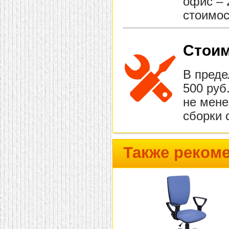
офис – 
стоимос
Стоим
В преде
500 руб
не мене
сборки 
Также реком