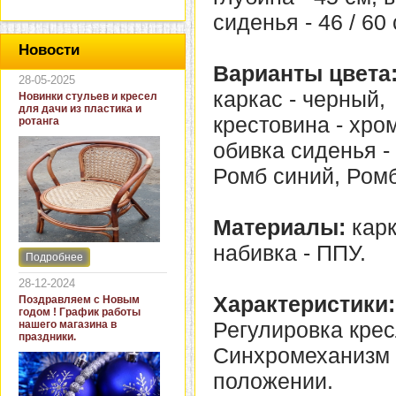
сиденья - 46 / 60 
Новости
Варианты цвета
28-05-2025
каркас - черный,
Новинки стульев и кресел
для дачи из пластика и
крестовина - хро
ротанга
обивка сиденья -
Ромб синий, Ромб
Материалы:
карк
набивка - ППУ.
Подробнее
Интернет-магазин "Кровать
и диван" представляет
28-12-2024
новинки стульев и кресел
Характеристики:
Поздравляем с Новым
для дачи. В ассортименте
годом ! График работы
представлены как
Регулировка крес
нашего магазина в
бюджетные модели из
праздники.
пластика для дачи, так и
Синхромеханизм 
кресла для загородных
домов из натурального и
положении.
искусственного ротанга.