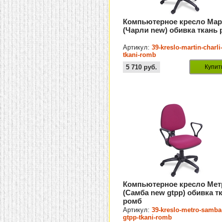
Компьютерное кресло Мар
(Чарли new) обивка ткань
Артикул:
39-kreslo-martin-charli
tkani-romb
5 710
руб.
Купит
Компьютерное кресло Мет
(Самба new gtpp) обивка т
ромб
Артикул:
39-kreslo-metro-samba
gtpp-tkani-romb