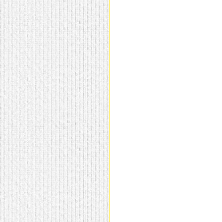
домашнем использовании.
Эта мебель имеет
некоторые преимущества
перед той же стенкой для
гостиной, к примеру,
поскольку она более
легкая и не загромождает
пространство. В спальне
этот предмет можно
поставить у изголовья
кровати, чтобы заполнить
пустующее там
место.
Также стеллажи
очень часто используют в
качестве разграничителей
комнаты, например, на
рабочую зону и
пространство для отдыха.
Особенно это актуально
для однокомнатных
квартир.