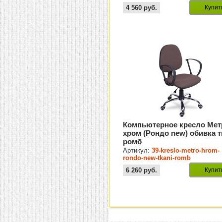
4 560
руб.
Купит
Компьютерное кресло Мет
хром (Рондо new) обивка 
ромб
Артикул:
39-kreslo-metro-hrom-
rondo-new-tkani-romb
6 260
руб.
Купит