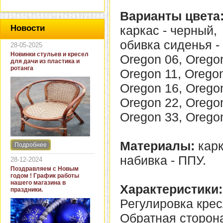
Варианты цвета
каркас - черный,
Новости
обивка сиденья - 
28-05-2025
Новинки стульев и кресел
Oregon 06, Oregon
для дачи из пластика и
ротанга
Oregon 11, Oregon
Oregon 16, Oregon
Oregon 22, Oregon
Oregon 33, Orego
Материалы:
карк
Подробнее
Интернет-магазин "Кровать
и диван" представляет
набивка - ППУ.
28-12-2024
новинки стульев и кресел
Поздравляем с Новым
для дачи. В ассортименте
годом ! График работы
представлены как
нашего магазина в
Характеристики:
бюджетные модели из
праздники.
пластика для дачи, так и
Регулировка крес
кресла для загородных
домов из натурального и
Обратная сторона
искусственного ротанга.