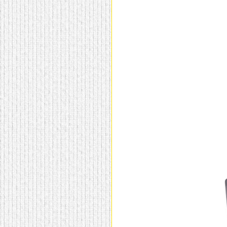
домашнем использовании.
Эта мебель имеет
некоторые преимущества
перед той же стенкой для
гостиной, к примеру,
поскольку она более
легкая и не загромождает
пространство. В спальне
этот предмет можно
поставить у изголовья
кровати, чтобы заполнить
пустующее там
место.
Также стеллажи
очень часто используют в
качестве разграничителей
комнаты, например, на
рабочую зону и
пространство для отдыха.
Особенно это актуально
для однокомнатных
квартир.