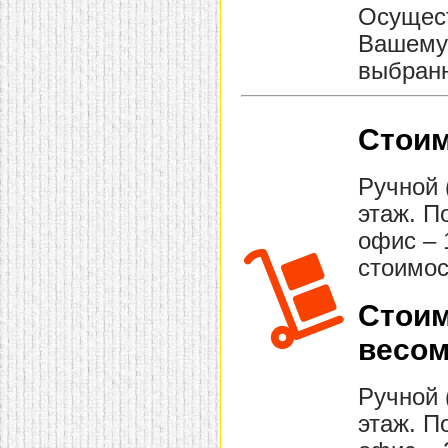
Осущест
Вашему 
выбранн
Стоим
Ручной 
этаж. П
офис – 
стоимос
Стоим
весом
Ручной 
этаж. П