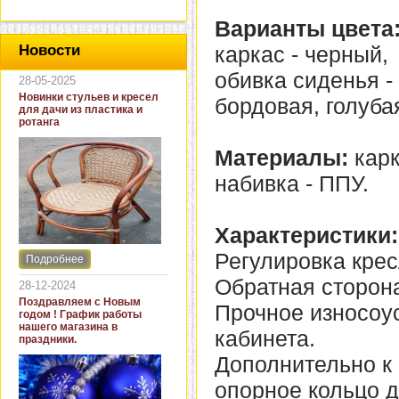
Варианты цвета
каркас - черный,
Новости
обивка сиденья -
28-05-2025
Новинки стульев и кресел
бордовая, голуба
для дачи из пластика и
ротанга
Материалы:
карк
набивка - ППУ.
Характеристики:
Регулировка крес
Подробнее
Интернет-магазин "Кровать
и диван" представляет
Обратная сторона
28-12-2024
новинки стульев и кресел
Поздравляем с Новым
Прочное износоу
для дачи. В ассортименте
годом ! График работы
представлены как
нашего магазина в
кабинета.
бюджетные модели из
праздники.
пластика для дачи, так и
Дополнительно к
кресла для загородных
домов из натурального и
опорное кольцо д
искусственного ротанга.