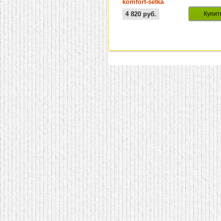
komfort-setka
4 820
руб.
Купит