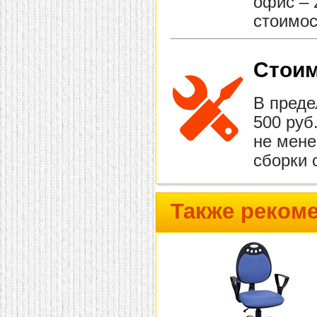
офис – 
стоимос
Стоим
В преде
500 руб
не мене
сборки 
Также реком