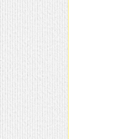
домашнем использовании.
Эта мебель имеет
некоторые преимущества
перед той же стенкой для
гостиной, к примеру,
поскольку она более
легкая и не загромождает
пространство. В спальне
этот предмет можно
поставить у изголовья
кровати, чтобы заполнить
пустующее там
место.
Также стеллажи
очень часто используют в
качестве разграничителей
комнаты, например, на
рабочую зону и
пространство для отдыха.
Особенно это актуально
для однокомнатных
квартир.