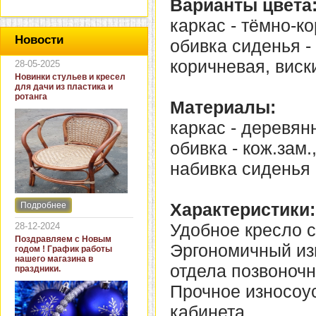
Варианты цвета
каркас - тёмно-к
Новости
обивка сиденья - 
коричневая, виск
28-05-2025
Новинки стульев и кресел
для дачи из пластика и
ротанга
Материалы:
каркас - деревян
обивка - кож.зам.
набивка сиденья 
Характеристики:
Подробнее
Интернет-магазин "Кровать
и диван" представляет
Удобное кресло с
28-12-2024
новинки стульев и кресел
Поздравляем с Новым
для дачи. В ассортименте
Эргономичный из
годом ! График работы
представлены как
нашего магазина в
бюджетные модели из
отдела позвоночн
праздники.
пластика для дачи, так и
кресла для загородных
Прочное износоу
домов из натурального и
искусственного ротанга.
кабинета.