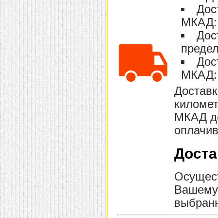
Дос
МКАД: 
Дос
предел
Дос
МКАД: 
Доставк
километ
МКАД до
оплачив
Доста
Осущест
Вашему 
выбранн