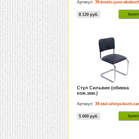
Артикул:
39-kreslo-juno-ekokoz
8 130
руб.
Купит
Стул Сильвия (обивка
кож.зам.)
Артикул:
39-stul-silviya-kozh-z
5 000
руб.
Купит