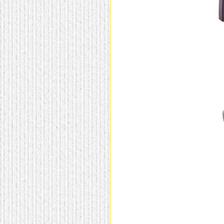
домашнем использовании.
Эта мебель имеет
некоторые преимущества
перед той же стенкой для
гостиной, к примеру,
поскольку она более
легкая и не загромождает
пространство. В спальне
этот предмет можно
поставить у изголовья
кровати, чтобы заполнить
пустующее там
место.
Также стеллажи
очень часто используют в
качестве разграничителей
комнаты, например, на
рабочую зону и
пространство для отдыха.
Особенно это актуально
для однокомнатных
квартир.