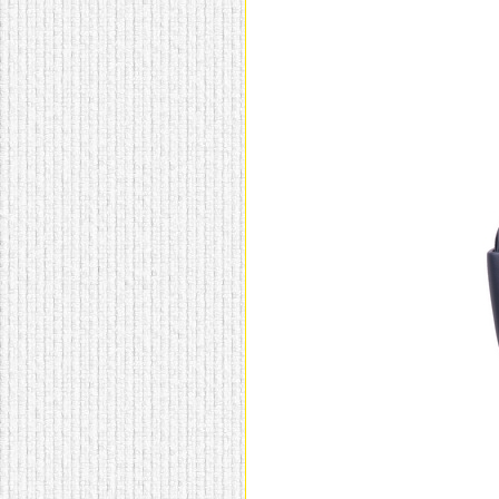
домашнем использовании.
Эта мебель имеет
некоторые преимущества
перед той же стенкой для
гостиной, к примеру,
поскольку она более
легкая и не загромождает
пространство. В спальне
этот предмет можно
поставить у изголовья
кровати, чтобы заполнить
пустующее там
место.
Также стеллажи
очень часто используют в
качестве разграничителей
комнаты, например, на
рабочую зону и
пространство для отдыха.
Особенно это актуально
для однокомнатных
квартир.