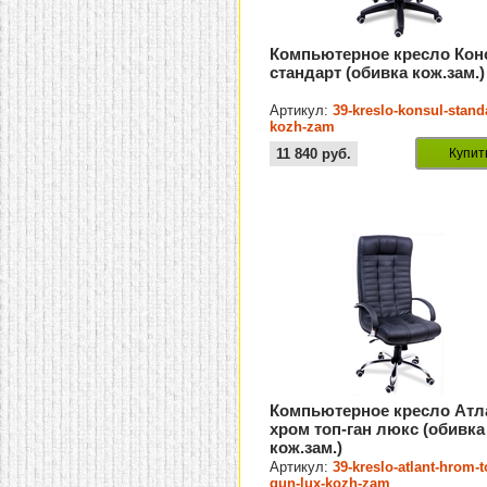
Компьютерное кресло Кон
стандарт (обивка кож.зам.)
Артикул:
39-kreslo-konsul-standa
kozh-zam
11 840
руб.
Купит
Компьютерное кресло Атл
хром топ-ган люкс (обивка
кож.зам.)
Артикул:
39-kreslo-atlant-hrom-t
gun-lux-kozh-zam