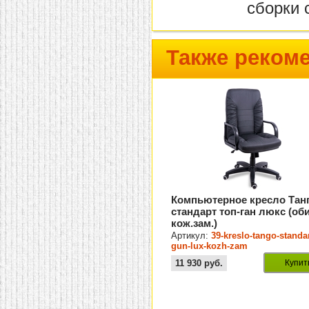
сборки 
Также реком
Компьютерное кресло Тан
стандарт топ-ган люкс (об
кож.зам.)
Артикул:
39-kreslo-tango-standar
gun-lux-kozh-zam
11 930
руб.
Купит