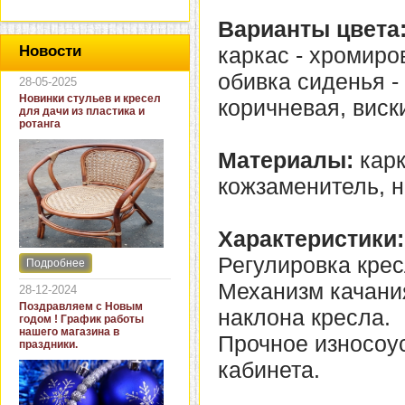
Варианты цвета
каркас - хромиро
Новости
обивка сиденья - 
28-05-2025
Новинки стульев и кресел
коричневая, виск
для дачи из пластика и
ротанга
Материалы:
карк
кожзаменитель, н
Характеристики:
Регулировка крес
Подробнее
Интернет-магазин "Кровать
и диван" представляет
Механизм качани
28-12-2024
новинки стульев и кресел
Поздравляем с Новым
наклона кресла.
для дачи. В ассортименте
годом ! График работы
представлены как
нашего магазина в
Прочное износоу
бюджетные модели из
праздники.
пластика для дачи, так и
кабинета.
кресла для загородных
домов из натурального и
искусственного ротанга.