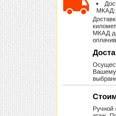
Дос
МКАД: 
Доставк
километ
МКАД до
оплачив
Доста
Осущест
Вашему 
выбранн
Стоим
Ручной 
этаж. П