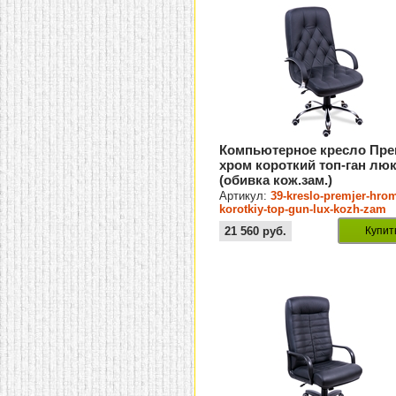
Компьютерное кресло Пр
хром короткий топ-ган лю
(обивка кож.зам.)
Артикул:
39-kreslo-premjer-hro
korotkiy-top-gun-lux-kozh-zam
21 560
руб.
Купит