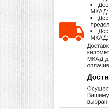
Дос
МКАД: 
Дос
предел
Дос
МКАД: 
Доставк
километ
МКАД до
оплачив
Доста
Осущест
Вашему 
выбранн