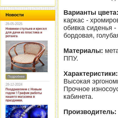
Варианты цвета
Новости
каркас - хромиро
28-05-2025
обивка сиденья -
Новинки стульев и кресел
для дачи из пластика и
бордовая, голуба
ротанга
Материалы:
мета
ППУ.
Характеристики:
Подробнее
Интернет-магазин "Кровать
Высокая эргоном
и диван" представляет
28-12-2024
новинки стульев и кресел
Прочное износоу
Поздравляем с Новым
для дачи. В ассортименте
годом ! График работы
кабинета.
представлены как
нашего магазина в
бюджетные модели из
праздники.
пластика для дачи, так и
кресла для загородных
Производитель:
домов из натурального и
искусственного ротанга.