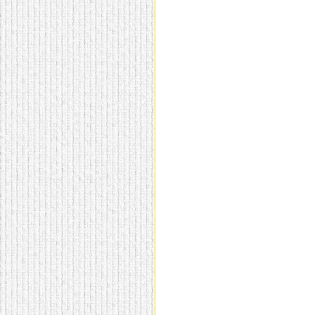
домашнем использовании.
Эта мебель имеет
некоторые преимущества
перед той же стенкой для
гостиной, к примеру,
поскольку она более
легкая и не загромождает
пространство. В спальне
этот предмет можно
поставить у изголовья
кровати, чтобы заполнить
пустующее там
место.
Также стеллажи
очень часто используют в
качестве разграничителей
комнаты, например, на
рабочую зону и
пространство для отдыха.
Особенно это актуально
для однокомнатных
квартир.