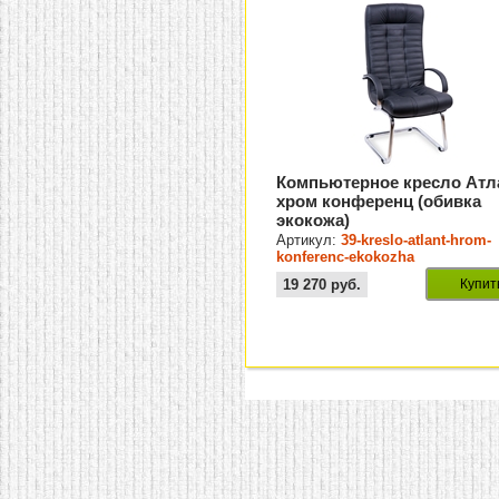
Компьютерное кресло Атл
хром конференц (обивка
экокожа)
Артикул:
39-kreslo-atlant-hrom-
konferenc-ekokozha
19 270
руб.
Купит