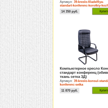
натур.кожа)
Артикул:
39-kreslo-filadelfiya-
standart-konferenc-korotkiy-koz
14 350
руб.
Купит
Компьютерное кресло Кон
стандарт конференц (обив
ткань сетка 3Д)
Артикул:
39-kreslo-konsul-standa
konferenc-setka
11 870
руб.
Купит