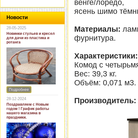
венге/лоредо,
ясень шимо тёмн
Новости
Материалы:
лами
28-05-2025
Новинки стульев и кресел
фурнитура.
для дачи из пластика и
ротанга
Характеристики:
Комод с четырьм
Вес: 39,3 кг.
Объём: 0,071 м3.
Подробнее
Интернет-магазин "Кровать
и диван" представляет
Производитель:
28-12-2024
новинки стульев и кресел
Поздравляем с Новым
для дачи. В ассортименте
годом ! График работы
представлены как
нашего магазина в
бюджетные модели из
праздники.
пластика для дачи, так и
кресла для загородных
домов из натурального и
искусственного ротанга.