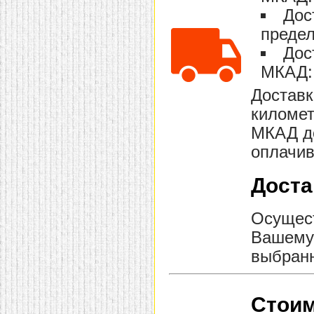
Дос
предел
Дос
МКАД: 
Доставк
километ
МКАД до
оплачив
Доста
Осущест
Вашему 
выбранн
Стоим