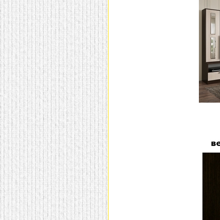
домашнем использовании.
Эта мебель имеет
некоторые преимущества
перед той же стенкой для
гостиной, к примеру,
поскольку она более
легкая и не загромождает
пространство. В спальне
этот предмет можно
поставить у изголовья
кровати, чтобы заполнить
пустующее там
место.
Также стеллажи
очень часто используют в
качестве разграничителей
комнаты, например, на
рабочую зону и
пространство для отдыха.
Особенно это актуально
для однокомнатных
квартир.