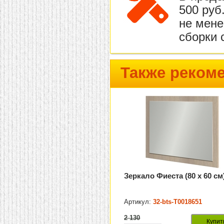
500 руб
не мене
сборки 
Также реком
Зеркало Фиеста (80 х 60 см
Артикул:
32-bts-Т0018651
2 130
Купит