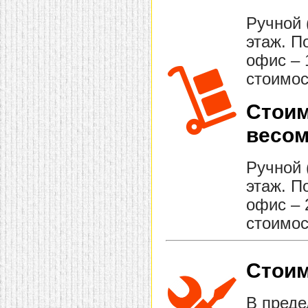
Ручной 
этаж. П
офис – 
стоимос
Стоим
весом
Ручной 
этаж. П
офис – 
стоимос
Стоим
В преде