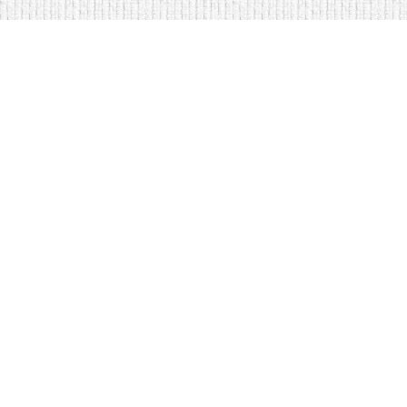
Мягкая мебель оптом и в розницу
Кровати на складе в Моск
Кровати купить у нас просто
Диваны по низким ценам
Copyright © Интернет-магазин
оптом
2009 - 2026 гг. Все права за
Информация, предоставленная