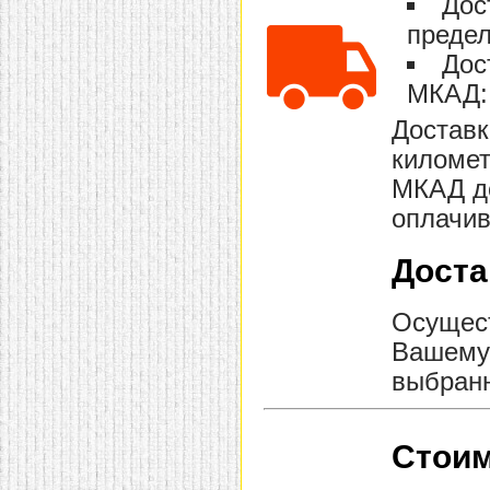
Дос
предел
Дос
МКАД: 
Доставк
километ
МКАД до
оплачив
Доста
Осущест
Вашему 
выбранн
Стоим