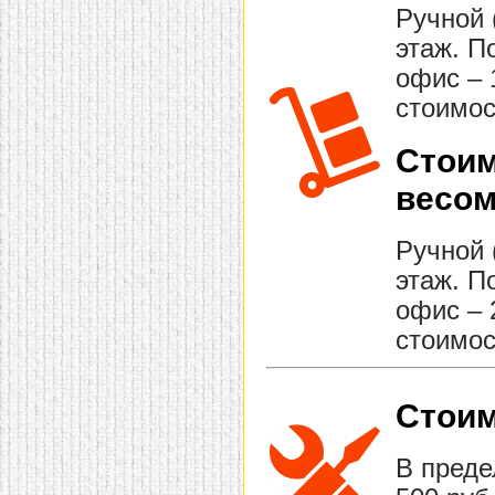
Ручной 
этаж. П
офис – 
стоимос
Стоим
весом
Ручной 
этаж. П
офис – 
стоимос
Стоим
В преде