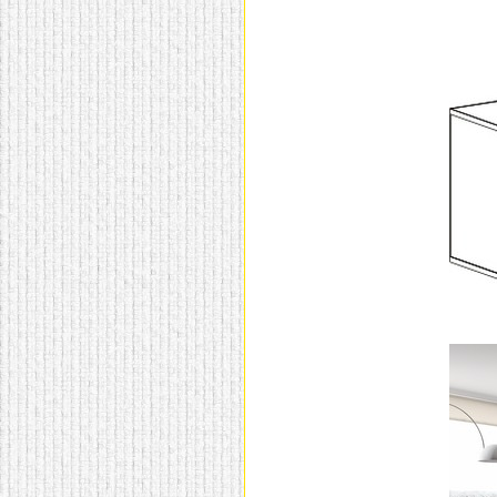
домашнем использовании.
Эта мебель имеет
некоторые преимущества
перед той же стенкой для
гостиной, к примеру,
поскольку она более
легкая и не загромождает
пространство. В спальне
этот предмет можно
поставить у изголовья
кровати, чтобы заполнить
пустующее там
место.
Также стеллажи
очень часто используют в
качестве разграничителей
комнаты, например, на
рабочую зону и
пространство для отдыха.
Особенно это актуально
для однокомнатных
квартир.