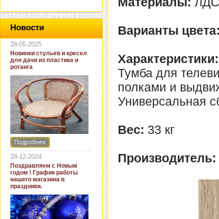
Материалы:
ЛДС
Новости
Варианты цвета
28-05-2025
Новинки стульев и кресел
Характеристики:
для дачи из пластика и
ротанга
Тумба для телев
полками и выдви
Универсальная с
Вес:
33 кг
Подробнее
Интернет-магазин "Кровать
и диван" представляет
Производитель
28-12-2024
новинки стульев и кресел
Поздравляем с Новым
для дачи. В ассортименте
годом ! График работы
представлены как
нашего магазина в
бюджетные модели из
праздники.
пластика для дачи, так и
кресла для загородных
домов из натурального и
искусственного ротанга.