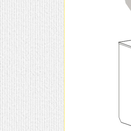
домашнем использовании.
Эта мебель имеет
некоторые преимущества
перед той же стенкой для
гостиной, к примеру,
поскольку она более
легкая и не загромождает
пространство. В спальне
этот предмет можно
поставить у изголовья
кровати, чтобы заполнить
пустующее там
место.
Также стеллажи
очень часто используют в
качестве разграничителей
комнаты, например, на
рабочую зону и
пространство для отдыха.
Особенно это актуально
для однокомнатных
квартир.