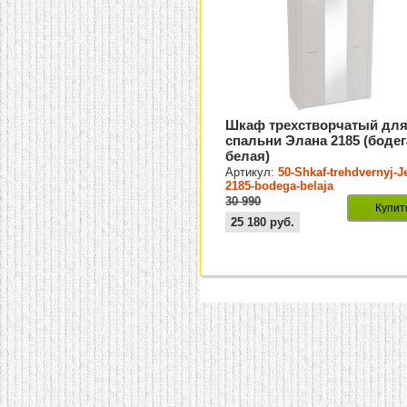
Шкаф трехстворчатый дл
спальни Элана 2185 (бодег
белая)
Артикул:
50-Shkaf-trehdvernyj-J
2185-bodega-belaja
30 990
Купит
25 180
руб.