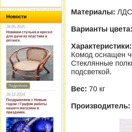
Материалы:
ЛДС
Новости
28-05-2025
Варианты цвета
Новинки стульев и кресел
для дачи из пластика и
ротанга
Характеристики:
Комод оснащен ч
Стеклянные полк
подсветкой.
Подробнее
Вес:
70 кг
Интернет-магазин "Кровать
и диван" представляет
28-12-2024
новинки стульев и кресел
Поздравляем с Новым
для дачи. В ассортименте
Производитель
годом ! График работы
представлены как
нашего магазина в
бюджетные модели из
праздники.
пластика для дачи, так и
кресла для загородных
домов из натурального и
искусственного ротанга.