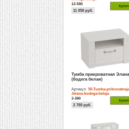
13 590
Купит
11 050
руб.
Тумба прикроватная Элан
(бодега белая)
Артикул:
50-Tumba-prikrovatnaj
Jelana-bodega-belaja
3 390
Купит
2 760
руб.