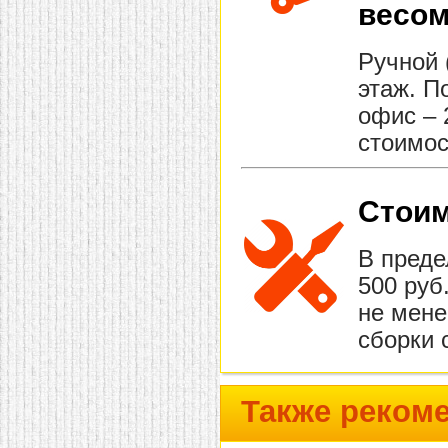
весом
Ручной 
этаж. П
офис – 
стоимос
Стоим
В преде
500 руб
не мене
сборки 
Также реком