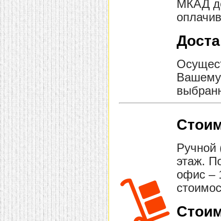
МКАД до
оплачив
Доста
Осущест
Вашему 
выбранн
Стоим
Ручной 
этаж. П
офис – 
стоимос
Стоим