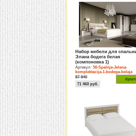
Набор мебели для спальн
Элана бодега белая
(компоновка 1)
Артикул:
50-Spalnja-Jelana-
komplektacija-1-bodega-belaja
87 940
Купит
71 460
руб.